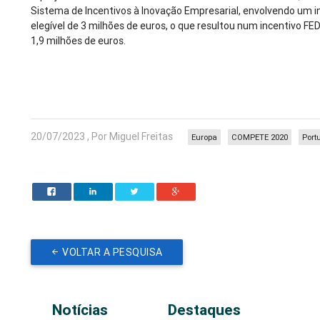
Sistema de Incentivos à Inovação Empresarial, envolvendo um 
elegível de 3 milhões de euros, o que resultou num incentivo FE
1,9 milhões de euros.
20/07/2023 , Por Miguel Freitas
Europa
COMPETE 2020
Port
VOLTAR A PESQUISA
Notícias
Destaques