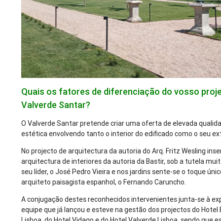
Quais os fatores de diferenciação do vosso proj
Valverde Santar?
O Valverde Santar pretende criar uma oferta de elevada qualida
estética envolvendo tanto o interior do edificado como o seu ext
No projecto de arquitectura da autoria do Arq. Fritz Wesling inse
arquitectura de interiores da autoria da Bastir, sob a tutela mui
seu líder, o José Pedro Vieira e nos jardins sente-se o toque ún
arquiteto paisagista espanhol, o Fernando Caruncho.
A conjugação destes reconhecidos intervenientes junta-se à ex
equipe que já lançou e esteve na gestão dos projectos do Hotel 
Lisboa, do Hotel Vidago e do Hotel Valverde Lisboa, sendo que es