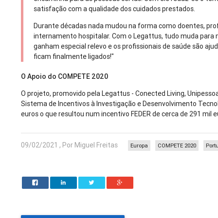
satisfação com a qualidade dos cuidados prestados.
Durante décadas nada mudou na forma como doentes, profi
internamento hospitalar. Com o Legattus, tudo muda para 
ganham especial relevo e os profissionais de saúde são aju
ficam finalmente ligados!"
O Apoio do COMPETE 2020
O projeto, promovido pela Legattus - Conected Living, Unipess
Sistema de Incentivos à Investigação e Desenvolvimento Tecnol
euros o que resultou num incentivo FEDER de cerca de 291 mil e
09/02/2021 , Por Miguel Freitas
Europa
COMPETE 2020
Port