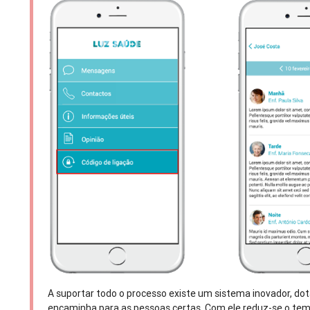
A suportar todo o processo existe um sistema inovador, dotad
encaminha para as pessoas certas. Com ele reduz-se o tempo