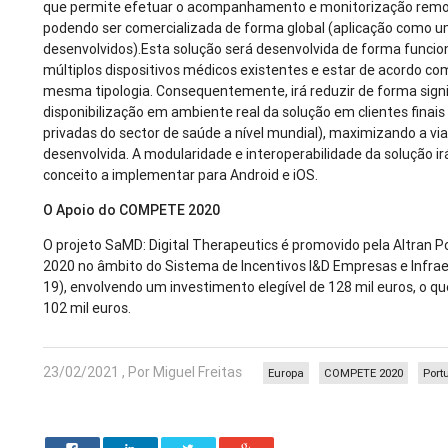
que permite efetuar o acompanhamento e monitorização remot
podendo ser comercializada de forma global (aplicação como um
desenvolvidos).Esta solução será desenvolvida de forma funcion
múltiplos dispositivos médicos existentes e estar de acordo c
mesma tipologia. Consequentemente, irá reduzir de forma signi
disponibilização em ambiente real da solução em clientes finais
privadas do sector de saúde a nível mundial), maximizando a via
desenvolvida. A modularidade e interoperabilidade da solução 
conceito a implementar para Android e iOS.
O Apoio do COMPETE 2020
O projeto SaMD: Digital Therapeutics é promovido pela Altran P
2020 no âmbito do Sistema de Incentivos I&D Empresas e Infra
19), envolvendo um investimento elegível de 128 mil euros, o q
102 mil euros.
23/02/2021 , Por Miguel Freitas
Europa
COMPETE 2020
Port