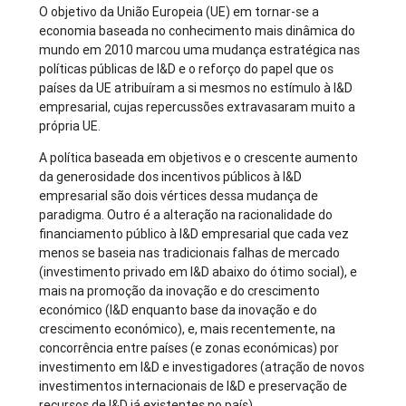
O objetivo da União Europeia (UE) em tornar-se a
economia baseada no conhecimento mais dinâmica do
mundo em 2010 marcou uma mudança estratégica nas
políticas públicas de I&D e o reforço do papel que os
países da UE atribuíram a si mesmos no estímulo à I&D
empresarial, cujas repercussões extravasaram muito a
própria UE.
A política baseada em objetivos e o crescente aumento
da generosidade dos incentivos públicos à I&D
empresarial são dois vértices dessa mudança de
paradigma. Outro é a alteração na racionalidade do
financiamento público à I&D empresarial que cada vez
menos se baseia nas tradicionais falhas de mercado
(investimento privado em I&D abaixo do ótimo social), e
mais na promoção da inovação e do crescimento
económico (I&D enquanto base da inovação e do
crescimento económico), e, mais recentemente, na
concorrência entre países (e zonas económicas) por
investimento em I&D e investigadores (atração de novos
investimentos internacionais de I&D e preservação de
recursos de I&D já existentes no país) .