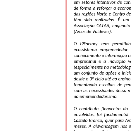
de forma a
 reforçar a econom
das r
egiões Norte 
e Centro de
têm sido realizadas. 
É um p
Associação CATAA, enquanto 
(Arco
s
 de Valdevez)
.
O i9Factory 
tem permitido
ecossistema 
empreendedor
,
conhecimento e informação no
empresarial e à inovação vo
(especialmente na metodolog
um conjunto de ações e inicia
desde o 3º ciclo até ao ensino 
fomentando escolhas de percu
com as necessidades dessa m
ao empreendedorismo.
O contributo financeiro do
envolvidas, foi 
fundamental p
Castelo Branco
, 
quer para Arc
meses. A alavancagem nos pr