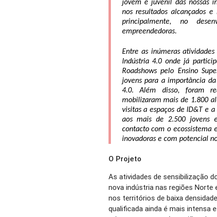
jovem e juvenil 
das nossas in
nos
 resultados alcançados e 
principalmente
,
 no desenvo
empreendedoras
.
Entre 
as inúmeras atividades
Indústria 4.0 onde já partic
Roadshows pelo Ensino Super
jovens para a importância d
4.0
. Além disso, foram re
mobilizaram mais de 1.800 a
v
isitas a espaços de ID
&T e a
aos 
mais de 2.500 
jovens
 e
contacto com
 o ecossistema 
inovadoras 
e com potencial n
O Projeto
As atividades de sensibilização d
nova indústria nas regiões Norte
nos territórios de baixa densida
qualificada ainda é mais intensa