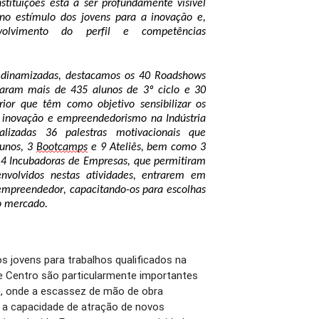
stituições 
está a ser
 profundamente
 visível 
no 
estímulo dos jovens
para a inovação e
,
lvimento do perfil e competências 
dinamizadas, 
destacam
os
 os
 40
Roadshows 
iparam mais de 435 alunos
de 3º ciclo e 30 
ior
 que têm como objetivo sensibilizar os 
a inovação e em
preendedorismo na Indústria 
alizadas 
36 
palestras motivacionais
 que 
lunos
, 
3
Bootcamp
s
 e 
9 
Ateliês, bem como 
3 
 4
 Incubadoras de
 Empresas
, que permitiram
nvolvidos nestas atividades,
 entrar
em
 em 
empreendedor, 
capacitando-os para escolhas 
o mercado
.
os jovens para trabalhos qualificados na
 e Centro são particularmente importantes
de, onde a escassez de mão de obra
 e a capacidade de atração de novos