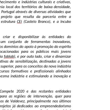
em setores intensivos de conhecimento e indústrias culturais e criativas, 
ia local dos territórios de baixa densidade
, 
 Portugal através de
 diversas atividades que 
rojeto que resulta da parceria entre a 
estrutura 
CEi
 (Castelo Branco), e a Incubo 
 criar e disponibilizar às entidades do 
 um conjunto de ferramentas inovadoras, 
s domínios do apoio à promoção do espírito 
cacionadas para os públicos mais jovens 
ia 
fablab
), e por outo lado, criar e dinamizar 
tivas de sensibilização, destinadas a jovens 
superior, para os conceitos da nova indústria 
rsos formativos e profissionais alinhados 
esma indústria e estimulando 
a
 inovação e 
 Compete 2020 e das restantes entidades 
ara as regiões de intervenção, quer para 
os de Valdevez, principalmente nos últimos 
ojetos já dedicados ao empreendedorismo 