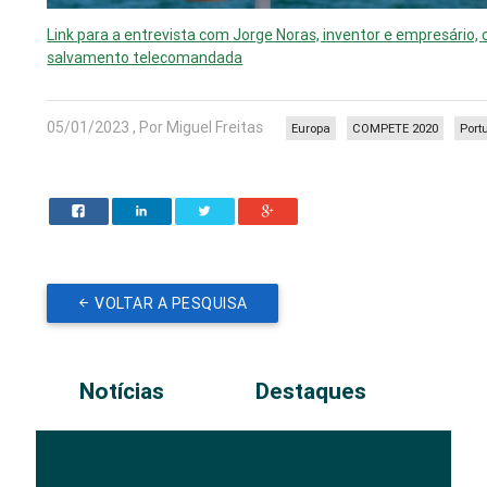
Link para a entrevista com Jorge Noras, inventor e empresário, c
salvamento telecomandada
05/01/2023 , Por Miguel Freitas
Europa
COMPETE 2020
Port
VOLTAR A PESQUISA
Notícias
Destaques