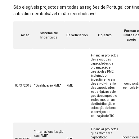
São elegíveis projectos em todas as regiões de Portugal contine
subsídio reembolsável e não reembolsável.
Formas 
Sistema de
Aviso
Beneficiários
Objetivo
limites d
Incentivos
apoio
Financiar projectos
de reforço das
capacidades de
organização e
gestão das PME,
incluindo o
investimento em
desenvolvimento
Incentivo nã
05/SI/2015
“Qualificação PME”
PME
das capacidades
reembolsáv
estratégicas e de
gestão competitiva,
redes modernas
de distribuição e
colocação de bens
e serviços e a
utilização de TIC
Financiar projectos
“Internacionalização
que reforcem a
das PME”
capacitação
Incentivo nã