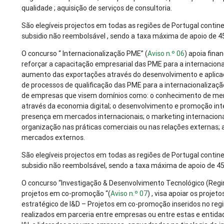
qualidade ; aquisição de serviços de consultoria.
São elegíveis projectos em todas as regiões de Portugal contine
subsidio não reembolsável , sendo a taxa máxima de apoio de 
O concurso “ Internacionalização PME” (
Aviso n.º 06
) apoia fin
reforçar a capacitação empresarial das PME para a internacion
aumento das exportações através do desenvolvimento e aplica
de processos de qualificação das PME para a internacionalização.
de empresas que visem domínios como: o conhecimento de mer
através da economia digital; o desenvolvimento e promoção int
presença em mercados internacionais; o marketing internacion
organização nas práticas comerciais ou nas relações externas; a
mercados externos.
São elegíveis projectos em todas as regiões de Portugal contine
subsidio não reembolsável, sendo a taxa máxima de apoio de 
O concurso “Investigação & Desenvolvimento Tecnológico (Regi
projetos em co-promoção “(
Aviso n.º 07
) , visa apoiar os projet
estratégico de I&D – Projetos em co-promoção inseridos no reg
realizados em parceria entre empresas ou entre estas e entid