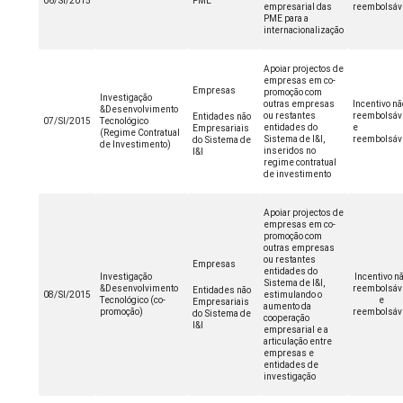
06/SI/2015
PME
empresarial das
reembolsáv
PME para a
internacionalização
Apoiar projectos de
empresas em co-
Empresas
promoção com
Investigação
outras empresas
Incentivo nã
&Desenvolvimento
ou restantes
reembolsáv
Entidades não
07/SI/2015
Tecnológico
entidades do
e
Empresariais
(Regime Contratual
Sistema de I&I,
reembolsáv
do Sistema de
de Investimento)
inseridos no
I&I
regime contratual
de investimento
Apoiar projectos de
empresas em co-
promoção com
outras empresas
ou restantes
Empresas
entidades do
Investigação
Incentivo n
Sistema de I&I,
&Desenvolvimento
reembolsáv
Entidades não
08/SI/2015
estimulando o
Tecnológico (co-
e
Empresariais
aumento da
promoção)
reembolsáv
do Sistema de
cooperação
I&I
empresarial e a
articulação entre
empresas e
entidades de
investigação