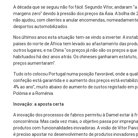
A década que se seguiu não foi fácil. Segundo Vítor, andaram "
margens zero" devido à pressão dos preços da Ásia. A bolha d
não ajudou, com clientes a anular encomendas, nomeadamente
desportos automobilizados.
Nos últimos anos esta situação tem-se vindo a inverter. A instab
países do norte de África tem levado ao afastamento das prod
outros lugares, e na China "os preços já não são os preços a q
habituados há dez anos atrás. Os chineses ganharam estatuto, 
preços aumentaram".
Tudo isto colocou Portugal numa posição favorável, onde a qua
confeção está garantida e o aumento dos preços está estabiliz
4% ao ano", muito abaixo do aumento de custos registado em 
Polónia e a Roménia.
Inovação: a aposta certa
A inovação dos processos de fabrico permitiu à Damel estar à f
concorrência. Mas cada vez mais, o objetivo passa por impregna
produtos com funcionalidades inovadoras. A visão de Vítor Paiva
é preciso apostar no desenvolvimento de produtos inovadores p