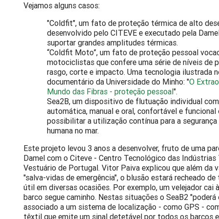
Vejamos alguns casos:
"Coldfit", um fato de proteção térmica de alto de
desenvolvido pelo CITEVE e executado pela Damel
suportar grandes amplitudes térmicas.
“Coldfit Moto”, um fato de proteção pessoal voca
motociclistas que confere uma série de níveis de 
rasgo, corte e impacto. Uma tecnologia ilustrada 
documentário da Universidade do Minho: "
O Extrao
Mundo das Fibras - proteção pessoal
".
Sea2B, um dispositivo de flutuação individual com
automática, manual e oral, confortável e funciona
possibilitar a utilização contínua para a segurança
humana no mar.
Este projeto levou 3 anos a desenvolver, fruto de uma par
Damel com o Citeve - Centro Tecnológico das Indústrias 
Vestuário de Portugal. Vitor Paiva explicou que além da v
"salva-vidas de emergência", o blusão estará recheado de
útil em diversas ocasiões. Por exemplo, um velejador cai 
barco segue caminho. Nestas situações o SeaB2 "poderá 
associado a um sistema de localização - como GPS - co
têxtil que emite um sinal detetável por todos os barcos 