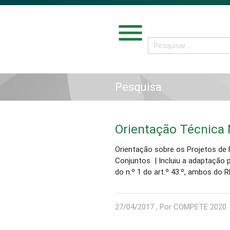
menu
Pesquisa
Orientação Técnica 
Orientação sobre os Projetos de
Conjuntos | Incluiu a adaptação p
do n.º 1 do art.º 43.º, ambos do R
27/04/2017 , Por COMPETE 2020