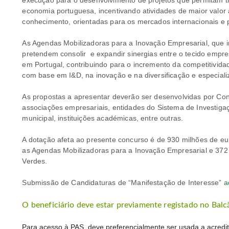
execução para o desenvolvimento de projetos que permitam tr
economia portuguesa, incentivando atividades de maior valor
conhecimento, orientadas para os mercados internacionais e 
As Agendas Mobilizadoras para a Inovação Empresarial, que
pretendem consolir e expandir sinergias entre o tecido empresa
em Portugal, contribuindo para o incremento da competitivida
com base em I&D, na inovação e na diversificação e especiali
As propostas a apresentar deverão ser desenvolvidas por Con
associações empresariais, entidades do Sistema de Investiga
municipal, instituições académicas, entre outras.
A dotação afeta ao presente concurso é de 930 milhões de eu
as Agendas Mobilizadoras para a Inovação Empresarial e 372
Verdes.
Submissão de Candidaturas de “Manifestação de Interesse”
a
O beneficiário deve estar previamente registado no Balc
Para acesso à PAS, deve preferencialmente ser usada a acredi