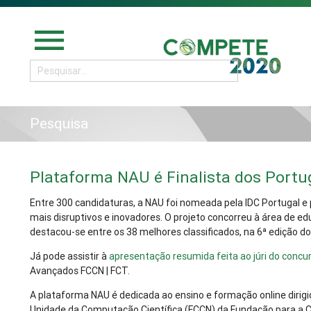
menu
Pesquisa
Plataforma NAU é Finalista dos Portu
Entre 300 candidaturas, a NAU foi nomeada pela IDC Portugal e
mais disruptivos e inovadores. O projeto concorreu à área de ed
destacou-se entre os 38 melhores classificados, na 6ª edição do
Já pode assistir à
apresentação resumida feita ao júri do concu
Avançados FCCN | FCT.
A plataforma NAU é dedicada ao ensino e formação online dirigi
Unidade da Computação Científica (FCCN) da Fundação para a Ciê