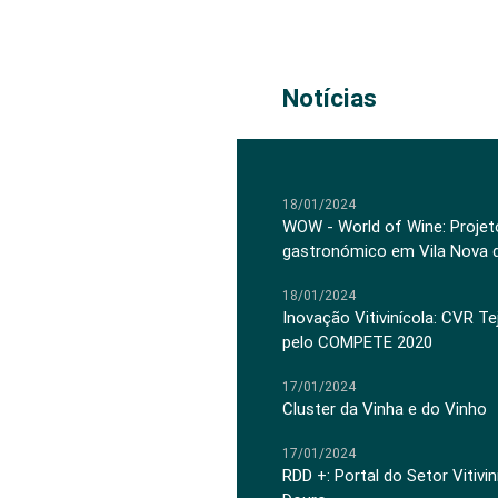
Notícias
18/01/2024
WOW - World of Wine: Projeto
gastronómico em Vila Nova 
18/01/2024
Inovação Vitivinícola: CVR Te
pelo COMPETE 2020
17/01/2024
Cluster da Vinha e do Vinho
17/01/2024
RDD +: Portal do Setor Vitiv