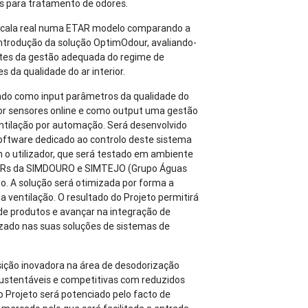
as para tratamento de odores.
escala real numa ETAR modelo comparando a
introdução da solução OptimOdour, avaliando-
ntes da gestão adequada do regime de
 da qualidade do ar interior.
ndo como input parâmetros da qualidade do
por sensores online e como output uma gestão
entilação por automação. Será desenvolvido
software dedicado ao controlo deste sistema
 o utilizador, que será testado em ambiente
TARs da SIMDOURO e SIMTEJO (Grupo Águas
to. A solução será otimizada por forma a
a ventilação. O resultado do Projeto permitirá
 de produtos e avançar na integração de
zado nas suas soluções de sistemas de
ição inovadora na área de desodorização
ustentáveis e competitivas com reduzidos
 Projeto será potenciado pelo facto de