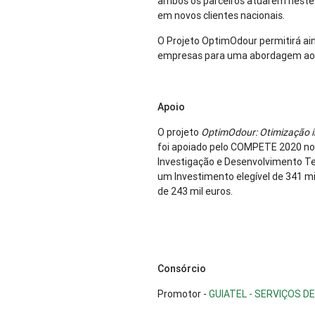
ambos os parceiros atuarem neste 
em novos clientes nacionais.
O Projeto OptimOdour permitirá ain
empresas para uma abordagem ao 
Apoio
O projeto
OptimOdour: Otimização in
foi apoiado pelo COMPETE 2020 no 
Investigação e Desenvolvimento T
um Investimento elegível de 341 mi
de 243 mil euros.
Consórcio
Promotor -
GUIATEL - SERVIÇOS D