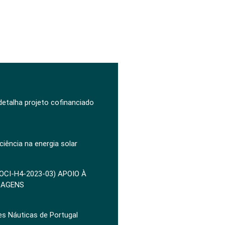
 detalha projeto cofinanciado
ciência na energia solar
POCI-H4-2023-03) APOIO À
ZAGENS
es Náuticas de Portugal