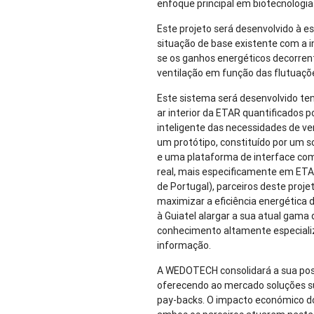
enfoque principal em biotecnologi
Este projeto será desenvolvido à 
situação de base existente com a 
se os ganhos energéticos decorre
ventilação em função das flutuações
Este sistema será desenvolvido te
ar interior da ETAR quantificados 
inteligente das necessidades de v
um protótipo, constituído por um 
e uma plataforma de interface com
real, mais especificamente em E
de Portugal), parceiros deste proje
maximizar a eficiência energética d
à Guiatel alargar a sua atual gama
conhecimento altamente especiali
informação.
A WEDOTECH consolidará a sua pos
oferecendo ao mercado soluções s
pay-backs. O impacto económico do