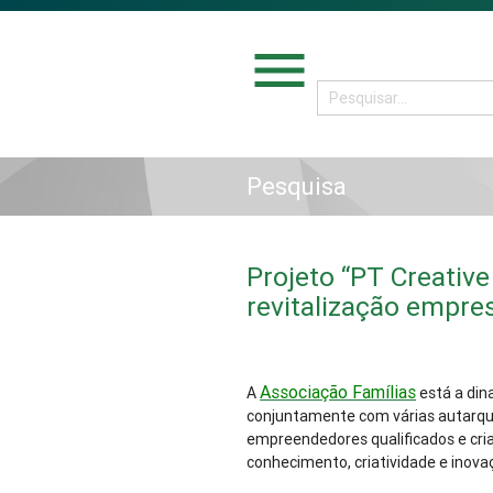
menu
Pesquisa
Projeto “PT Creative
revitalização empres
Associação Famílias
A
está a dina
conjuntamente com várias autarqui
empreendedores qualificados e cria
conhecimento, criatividade e inova