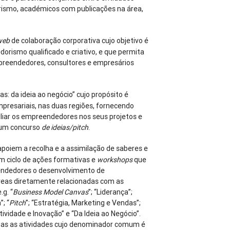
rismo, académicos com publicações na área,
web
de colaboração corporativa cujo objetivo é
rismo qualificado e criativo, e que permita
mpreendedores, consultores e empresários
s: da ideia ao negócio” cujo propósito é
presariais, nas duas regiões, fornecendo
iliar os empreendedores nos seus projetos e
r um concurso
de ideias/pitch
.
poiem a recolha e a assimilação de saberes e
m ciclo de ações formativas e
workshops
que
eendedores o desenvolvimento de
eas diretamente relacionadas com as
g. “
Business Model Canvas
”; “Liderança”;
; “
Pitch
”; “Estratégia, Marketing e Vendas”;
tividade e Inovação” e “Da Ideia ao Negócio”.
odas as atividades cujo denominador comum é