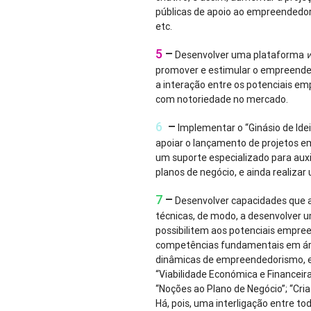
públicas de apoio ao empreendedo
etc.
5
–
Desenvolver uma plataforma
promover e estimular o empreendedo
a interação entre os potenciais e
com notoriedade no mercado.
6
–
Implementar o “Ginásio de Ideia
apoiar o lançamento de projetos em
um suporte especializado para aux
planos de negócio, e ainda realiza
7
–
Desenvolver capacidades que a
técnicas, de modo, a desenvolver u
possibilitem aos potenciais empr
competências fundamentais em ár
dinâmicas de empreendedorismo, e.
“Viabilidade Económica e Financeira”
“Noções ao Plano de Negócio”; “Cria
Há, pois, uma interligação entre t