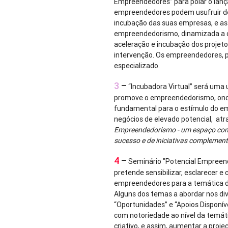
Empreendedores” para poiar o lanç
empreendedores podem usufruir de
incubação das suas empresas, e as
empreendedorismo, dinamizada a 
aceleração e incubação dos projeto
intervenção. Os empreendedores, 
especializado.
3
–
“Incubadora Virtual” será uma 
promove o empreendedorismo, onde
fundamental para o estímulo do e
negócios de elevado potencial, at
Empreendedorismo - um espaço com m
sucesso e de iniciativas complemen
4
–
Seminário "Potencial Empreend
pretende sensibilizar, esclarecer e 
empreendedores para a temática do
Alguns dos temas a abordar nos div
“Oportunidades” e “Apoios Disponív
com notoriedade ao nível da temát
criativo, e assim, aumentar a proje