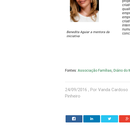
proj
cria
quali
empr
empr
cria
inte
numa
Benedita Aguiar a mentora da
conc
iniciativa
Fontes:
Associação Famílias
,
Diário do
24/09/2016 , Por Vanda Cardoso
Pinheiro