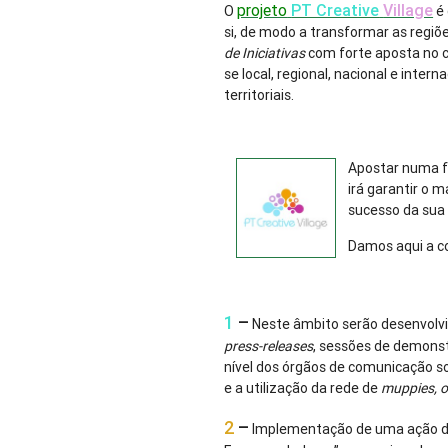
projeto
PT Creative
Village
O
é 
si, de modo a transformar as regiõ
de Iniciativas
com forte aposta no c
se local, regional, nacional e inte
territoriais.
Apostar numa f
irá garantir o
sucesso da sua
Damos aqui a co
1
–
Neste âmbito serão desenvolvi
press-releases
, sessões de demons
nível dos órgãos de comunicação so
e a utilização da rede de
muppies, 
2
–
Implementação de uma ação de 