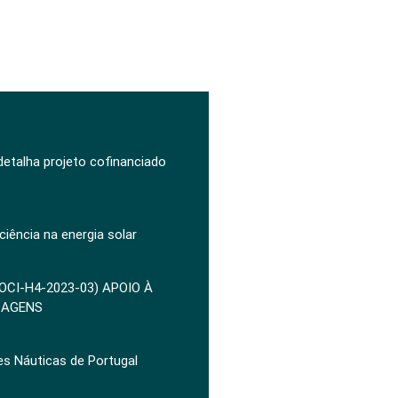
 detalha projeto cofinanciado
ciência na energia solar
POCI-H4-2023-03) APOIO À
ZAGENS
es Náuticas de Portugal