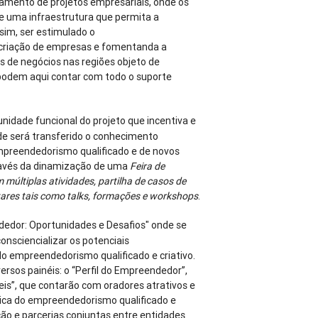
amento de projetos empresariais, onde os
 uma infraestrutura que permita a
sim, ser estimulado o
criação de empresas e fomentanda a
s de negócios nas regiões objeto de
podem aqui contar com todo o suporte
unidade funcional do projeto que incentiva e
 será transferido o conhecimento
mpreendedorismo qualificado e de novos
ravés da dinamização de uma
Feira de
últiplas atividades, partilha de casos de
tares tais como talks, formações e workshops
.
edor: Oportunidades e Desafios" onde se
consciencializar os potenciais
 empreendedorismo qualificado e criativo.
ersos painéis: o “Perfil do Empreendedor”,
eis”, que contarão com oradores atrativos e
ica do empreendedorismo qualificado e
ção e parcerias conjuntas entre entidades