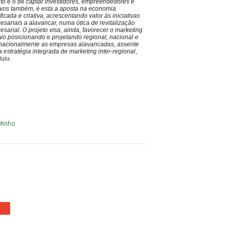
eto é o de
captar investidores, empreendedores e
tivos também, é esta a aposta na economia
ficada e criativa, acrescentando valor às iniciativas
esariais a alavancar, numa ótica de revitalização
esarial
.
O projeto visa, ainda, favorecer o marketing
tivo posicionando e projetando regional, nacional e
rnacionalmente as empresas alavancadas, assente
 estratégia integrada de marketing inter-regional
,
luiu.
 Minho