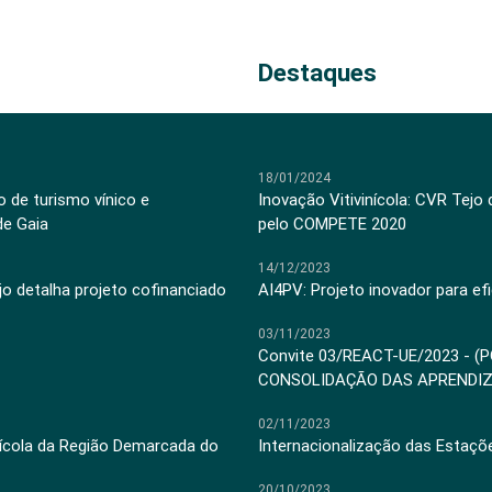
Destaques
18/01/2024
 de turismo vínico e
Inovação Vitivinícola: CVR Tejo
de Gaia
pelo COMPETE 2020
14/12/2023
jo detalha projeto cofinanciado
AI4PV: Projeto inovador para efi
03/11/2023
Convite 03/REACT-UE/2023 - (
CONSOLIDAÇÃO DAS APRENDI
02/11/2023
inícola da Região Demarcada do
Internacionalização das Estaçõ
20/10/2023