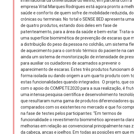
Internacional da Universidade do Minho, em parceria com a
empresa Vital Marques Rodrigues está agora pronto a melh
saúde e conforto de quem sofre de mobilidade reduzida, d
crónicas ou terminais. No total o SENSE BED apresenta um
de quatro produtos, estando dois deles em fase de
patenteamento, para a área da saúde e bem-estar. Trata-s
uma superfície biomimética de prevenção de escaras que 
a distribuição do peso da pessoa no colchão, um sistema fle
de aquecimento para o controlo térmico do paciente na ca
ainda um sistema de monitorização de intensidade de pre
para auxiliar os cuidadores de acamados a prevenir o
aparecimento de escaras. Estes três produtos funcionam d
forma isolada ou dando origem a um quarto produto com t
estas funcionalidades quando integrados. O projeto, que c
com o apoio do COMPETE2020 para a sua realização, é frut
uma intensa pesquisa científica e desenvolvimento tecnoló
que resultaram numa gama de produtos diferenciadores q
comparados com os existentes no mercado e que foi comp
na fase de testes pelos participantes: “Em termos de
funcionalidade o revestimento biomimético apresenta clar
melhorias em relação ao convencional principalmente nas 
da cabeça, ancas e joelhos. Em todas as posições em que 