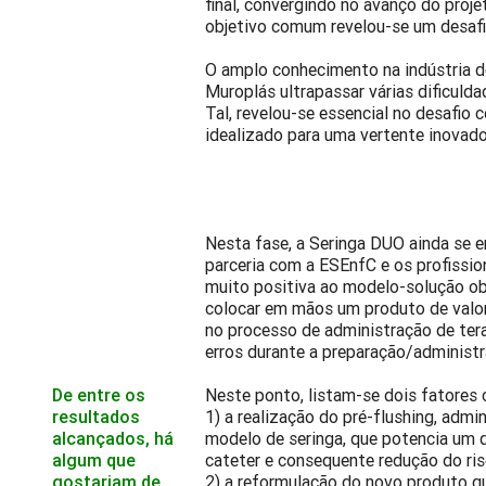
final, convergindo no avanço do proj
objetivo comum revelou-se um desafi
O amplo conhecimento na indústria d
Muroplás ultrapassar várias dificul
Tal, revelou-se essencial no desafio 
idealizado para uma vertente inovad
Nesta fase, a Seringa DUO ainda se e
parceria com a ESEnfC e os profissi
muito positiva ao modelo-solução o
colocar em mãos um produto de valor
no processo de administração de te
erros durante a preparação/administ
De entre os
Neste ponto, listam-se dois fatores c
resultados
1) a realização do pré-flushing, admi
alcançados, há
modelo de seringa, que potencia um
algum que
cateter e consequente redução do ris
gostariam de
2) a reformulação do novo produto qu