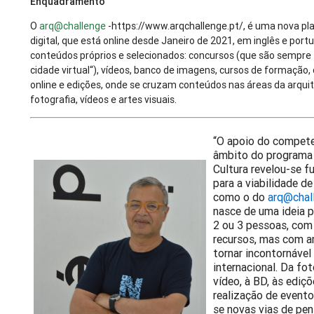
Enquadramento
O
arq@challenge
-https://www.arqchallenge.pt/, é uma nova p
digital, que está online desde Janeiro de 2021, em inglês e por
conteúdos próprios e selecionados: concursos (que são sempre 
cidade virtual“), vídeos, banco de imagens, cursos de formação,
online e edições, onde se cruzam conteúdos nas áreas da arquit
fotografia, vídeos e artes visuais.
“O apoio do compete
âmbito do programa 
Cultura revelou-se 
para a viabilidade d
como o do
arq@chal
nasce de uma ideia p
2 ou 3 pessoas, co
recursos, mas com a
tornar incontornável
internacional. Da fot
vídeo, à BD, às ediçõ
realização de event
se novas vias de pen