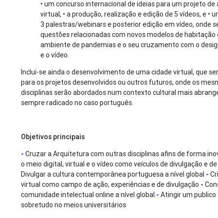
• um concurso internacional de ideias para um projeto de
virtual, • a produção, realização e edição de 5 vídeos, e •
3 palestras/webinars e posterior edição em vídeo, onde 
questões relacionadas com novos modelos de habitação 
ambiente de pandemias e o seu cruzamento com o design
e o vídeo.
Inclui-se ainda o desenvolvimento de uma cidade virtual, que se
para os projetos desenvolvidos ou outros futuros, onde os me
disciplinas serão abordados num contexto cultural mais abran
sempre radicado no caso português.
Objetivos principais
-
Cruzar a Arquitetura com outras disciplinas afins de forma in
o meio digital, virtual e o vídeo como veículos de divulgação e d
Divulgar a cultura contemporânea portuguesa a nível global
-
Cr
virtual como campo de ação, experiências e de divulgação
-
Con
comunidade intelectual online a nível global
-
Atingir um publico 
sobretudo no meios universitários