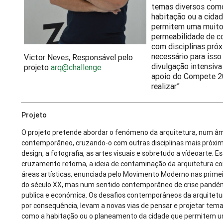
temas diversos com
habitação ou a cida
permitem uma muito
permeabilidade de c
com disciplinas pró
necessário para iss
Victor Neves, Responsável pelo
divulgação intensiva
projeto
arq@challenge
apoio do Compete 2
realizar”
Projeto
O projeto pretende abordar o fenómeno da arquitetura, num â
contemporâneo, cruzando-o com outras disciplinas mais próxi
design, a fotografia, as artes visuais e sobretudo a vídeoarte. E
cruzamento retoma, a ideia de contaminação da arquitetura c
áreas artísticas, enunciada pelo Movimento Moderno nas prime
do século XX, mas num sentido contemporâneo de crise pandé
publica e económica. Os desafios contemporâneos da arquitetur
por consequência, levam a novas vias de pensar e projetar tema
como a habitação ou o planeamento da cidade que permitem 