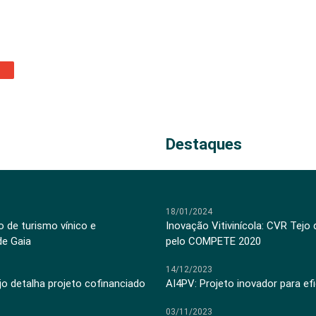
Destaques
18/01/2024
 de turismo vínico e
Inovação Vitivinícola: CVR Tejo
de Gaia
pelo COMPETE 2020
14/12/2023
jo detalha projeto cofinanciado
AI4PV: Projeto inovador para efi
03/11/2023