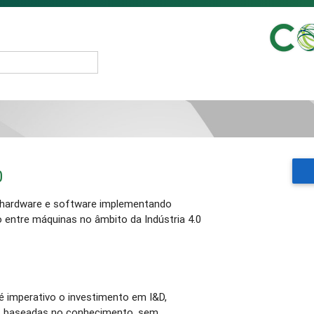
0
 hardware e software implementando
 entre máquinas no âmbito da Indústria 4.0
l, é imperativo o investimento em I&D,
s baseadas no conhecimento, sem