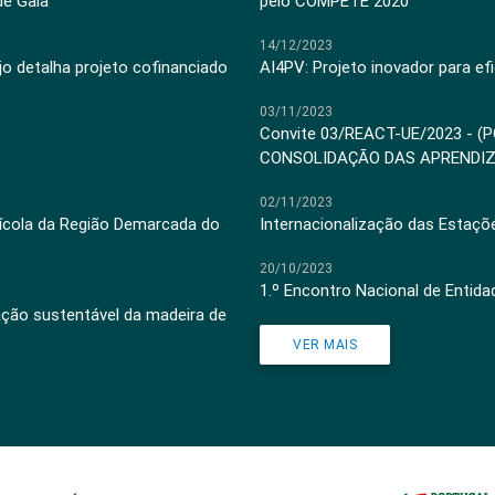
de Gaia
pelo COMPETE 2020
14/12/2023
jo detalha projeto cofinanciado
AI4PV: Projeto inovador para efi
03/11/2023
Convite 03/REACT-UE/2023 - (
CONSOLIDAÇÃO DAS APRENDI
02/11/2023
inícola da Região Demarcada do
Internacionalização das Estaçõ
20/10/2023
1.º Encontro Nacional de Entid
ação sustentável da madeira de
VER MAIS