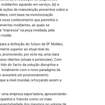
 moldantes aquando em serviço; (iii) a
 de ações de manutenção preventiva sobre a
élere, com base na monitorização
de novo conhecimento que permitirá o
ramentas moldantes, as quais se
de “impressa” na peça moldada, pela
o molde.
 para a definição do futuro da SF Moldes,
ente superior ao atual nível do
o, promovendo, por esta via, uma clara
eus clientes (atuais e potenciais). Com
artido do facto da solução disruptiva a
ar totalmente com o novo paradigma da
des assumirá um posicionamento
que a nível mundial, reforçando assim a
er uma empresa exportadora, apresentando-
 espanhol e francês como os mais
presentatividade dos mesmos no volume de