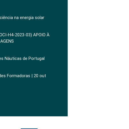
ciência na energia solar
POCI-H4-2023-03) APOIO À
ZAGENS
es Náuticas de Portugal
ades Formadoras | 20 out