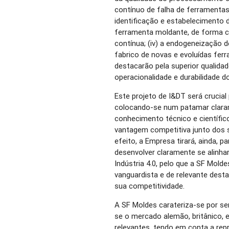
contínuo de falha de ferramentas
identificação e estabelecimento
ferramenta moldante, de forma c
contínua; (iv) a endogeneização 
fabrico de novas e evoluídas fer
destacarão pela superior qualida
operacionalidade e durabilidade d
Este projeto de I&DT será crucial
colocando-se num patamar claram
conhecimento técnico e científic
vantagem competitiva junto dos s
efeito, a Empresa tirará, ainda, p
desenvolver claramente se alinh
Indústria 4.0, pelo que a SF Mol
vanguardista e de relevante desta
sua competitividade.
A SF Moldes carateriza-se por s
se o mercado alemão, britânico,
relevantes, tendo em conta a re