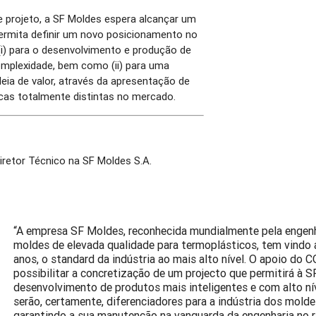
e projeto, a SF Moldes espera alcançar um
permita definir um novo posicionamento no
(i) para o desenvolvimento e produção de
mplexidade, bem como (ii) para uma
eia de valor, através da apresentação de
cas totalmente distintas no mercado.
retor Técnico na SF Moldes S.A.
“A empresa SF Moldes, reconhecida mundialmente pela engenh
moldes de elevada qualidade para termoplásticos, tem vindo a 
anos, o standard da indústria ao mais alto nível. O apoio do
possibilitar a concretização de um projecto que permitirá à 
desenvolvimento de produtos mais inteligentes e com alto ní
serão, certamente, diferenciadores para a indústria dos molde
garantindo a sua manutenção na vanguarda da engenharia no r