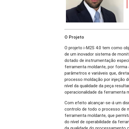
O Projeto
O projeto i-M2S 4.0 tem como obj
de um inovador sistema de moni
dotado de instrumentação especi
ferramenta moldante, por forma a
parâmetros e variáveis que, diret
processo moldação por injeção d
nível da qualidade da peça result
operacionalidade da ferramenta m
Com efeito alcançar-se-á um dis
controlo de todo o processo de m
ferramenta moldante, que permitar
do nível de operabilidade da fer
da qualidade do processamento cíc