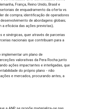
manha, França, Reino Unido, Brasil e
 setoriais de enquadramento da oferta vs.
er de compra; identificação de operadores
 desenvolvimento de abordagens globais;
 a eficácia das ações previstas);
s e sinérgicas, quer através de parcerias
arcerias nacionais que contribuam para a
 e implementar um plano de
perceções valorativas da Pera Rocha junto
ando ações impactantes e interligadas, que
tabilidade do próprio plano - não
s ações e mercados, procurando antes, a
 que a ANP se propõe materializa-se nas