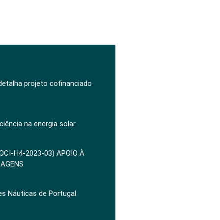
 detalha projeto cofinanciado
ciência na energia solar
POCI-H4-2023-03) APOIO À
ZAGENS
es Náuticas de Portugal