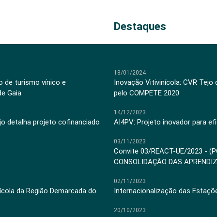
Destaques
18/01/2024
 de turismo vínico e
Inovação Vitivinícola: CVR Tejo
de Gaia
pelo COMPETE 2020
14/12/2023
jo detalha projeto cofinanciado
AI4PV: Projeto inovador para efi
03/11/2023
Convite 03/REACT-UE/2023 - (
CONSOLIDAÇÃO DAS APRENDI
02/11/2023
inícola da Região Demarcada do
Internacionalização das Estaçõ
20/10/2023