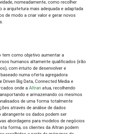
ividade, nomeadamente, como recolher
 a arquitetura mais adequada e adaptada
os de modo a criar valor e gerar novos
s.
to tem como objetivo aumentar a
ursos humanos altamente qualificados (irão
os), com intuito de desenvolver e
r baseado numa oferta agregadora
ne Driven Big Data, Connected Media e
ercados onde a
Altran
atua, recolhendo
transportando e armazenando os mesmos
analisados de uma forma totalmente
ções através de análise de dados
ão abrangente os dados podem ser
ovas abordagens para modelos de negócios
sta forma, os clientes da Altran podem
os recolhidos a partir de máquinas de