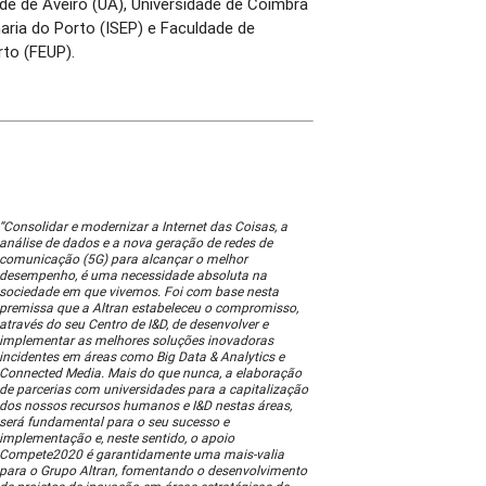
de de Aveiro (UA), Universidade de Coimbra
haria do Porto (ISEP) e Faculdade de
rto (FEUP).
“Consolidar e modernizar a Internet das Coisas, a
análise de dados e a nova geração de redes de
comunicação (5G) para alcançar o melhor
desempenho, é uma necessidade absoluta na
sociedade em que vivemos. Foi com base nesta
premissa que a Altran estabeleceu o compromisso,
através do seu Centro de I&D, de desenvolver e
implementar as melhores soluções inovadoras
incidentes em áreas como Big Data & Analytics e
Connected Media. Mais do que nunca, a elaboração
de parcerias com universidades para a capitalização
dos nossos recursos humanos e I&D nestas áreas,
será fundamental para o seu sucesso e
implementação e, neste sentido, o apoio
Compete2020 é garantidamente uma mais-valia
para o Grupo Altran, fomentando o desenvolvimento