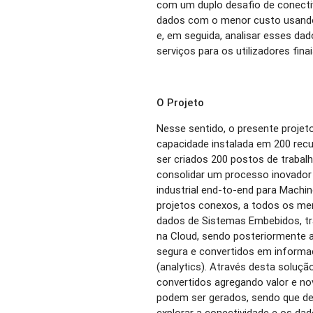
com um duplo desafio de conect
dados com o menor custo usando
e, em seguida, analisar esses dad
serviços para os utilizadores finai
O Projeto
Nesse sentido, o presente proje
capacidade instalada em 200 rec
ser criados 200 postos de trabalh
consolidar um processo inovado
industrial end-to-end para Machi
projetos conexos, a todos os m
dados de Sistemas Embebidos, 
na Cloud, sendo posteriormente 
segura e convertidos em informa
(analytics). Através desta soluç
convertidos agregando valor e n
podem ser gerados, sendo que de
explorar a conectividade e os dad