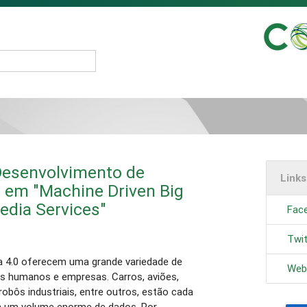
Desenvolvimento de
Link
 em "Machine Driven Big
edia Services"
Face
Twit
ria 4.0 oferecem uma grande variedade de
Webs
es humanos e empresas. Carros, aviões,
obôs industriais, entre outros, estão cada
 um volume enorme de dados. Por