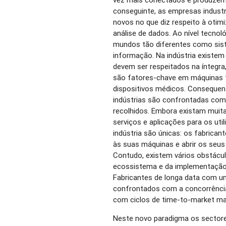
conseguinte, as empresas indust
novos no que diz respeito à oti
análise de dados. Ao nível tecnol
mundos tão diferentes como sis
informação. Na indústria existem
devem ser respeitados na íntegra
são fatores-chave em máquinas 
dispositivos médicos. Consequen
indústrias são confrontadas com
recolhidos. Embora existam muit
serviços e aplicações para os uti
indústria são únicas: os fabrica
às suas máquinas e abrir os seu
Contudo, existem vários obstácu
ecossistema e da implementação 
Fabricantes de longa data com um
confrontados com a concorrência
com ciclos de time-to-market ma
Neste novo paradigma os sectore