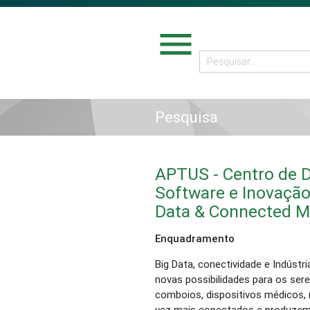
menu
Pesquisa
APTUS - Centro de 
Software e Inovação
Data & Connected M
Enquadramento
Big Data, conectividade e Indúst
novas possibilidades para os ser
comboios, dispositivos médicos, r
vez mais conectados e produzem