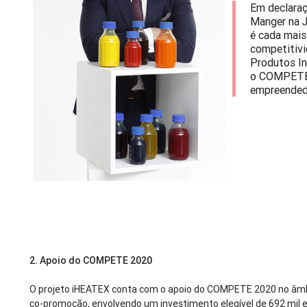
Em declara
Manger na J
é cada mais
competitivi
Produtos I
o COMPETE 
empreended
2.
Apoio do COMPETE 2020
O projeto iHEATEX conta com o apoio do COMPETE 2020 no âmbi
co-promoção, envolvendo um investimento elegível de 692 mil e