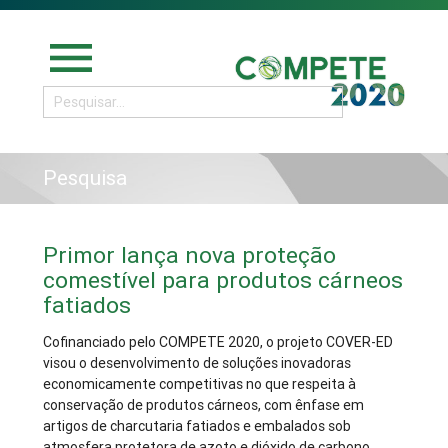
menu
Pesquisa
Primor lança nova proteção
comestível para produtos cárneos
fatiados
Cofinanciado pelo COMPETE 2020, o projeto COVER-ED
visou o desenvolvimento de soluções inovadoras
economicamente competitivas no que respeita à
conservação de produtos cárneos, com ênfase em
artigos de charcutaria fatiados e embalados sob
atmosfera protetora de azoto e dióxido de carbono.