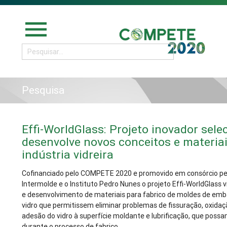
menu
Pesquisa
Effi-WorldGlass: Projeto inovador sele
desenvolve novos conceitos e materia
indústria vidreira
Cofinanciado pelo COMPETE 2020 e promovido em consórcio pel
Intermolde e o Instituto Pedro Nunes o projeto Effi-WorldGlass v
e desenvolvimento de materiais para fabrico de moldes de em
vidro que permitissem eliminar problemas de fissuração, oxidaç
adesão do vidro à superfície moldante e lubrificação, que possa
durante o processo de fabrico.