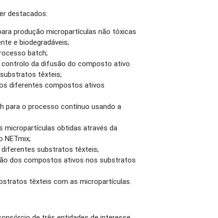
er destacados:
ara produção micropartículas não tóxicas
nte e biodegradáveis;
rocesso batch;
a controlo da difusão do composto ativo
substratos têxteis;
 dos diferentes compostos ativos
h para o processo contínuo usando a
 micropartículas obtidas através da
o NETmix;
diferentes substratos têxteis;
ação dos compostos ativos nos substratos
stratos têxteis com as micropartículas.
consórcio de três entidades de interesse