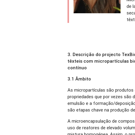
de l
sec
têxt
3. Descrição do projecto TexBi
têxteis com micropartículas b
contínuo
3.1 Âmbito
As micropartículas são produtos 
propriedades que por vezes são di
emulsão e a formação/deposição
são etapas chave na produção de 
A microencapsulação de compost
uso de reatores de elevado volume
mistura homogénea. Assim, o proj