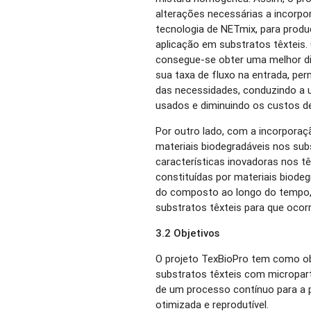
alterações necessárias a incorp
tecnologia de NETmix, para produ
aplicação em substratos têxteis
consegue-se obter uma melhor di
sua taxa de fluxo na entrada, p
das necessidades, conduzindo a 
usados e diminuindo os custos d
Por outro lado, com a incorporaçã
materiais biodegradáveis nos subs
características inovadoras nos t
constituídas por materiais biodeg
do composto ao longo do tempo,
substratos têxteis para que ocorr
3.2 Objetivos
O projeto TexBioPro tem como obj
substratos têxteis com micropart
de um processo contínuo para a 
otimizada e reprodutível.