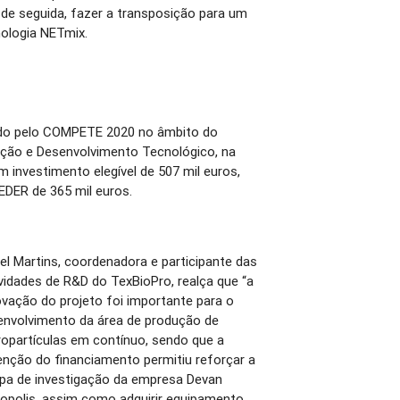
de seguida, fazer a transposição para um
ologia NETmix.
ado pelo COMPETE 2020 no âmbito do
ação e Desenvolvimento Tecnológico, na
investimento elegível de 507 mil euros,
EDER de 365 mil euros.
el Martins, coordenadora e participante das
vidades de R&D do TexBioPro, realça que “a
vação do projeto foi importante para o
envolvimento da área de produção de
opartículas em contínuo, sendo que a
enção do financiamento permitiu reforçar a
ipa de investigação da empresa Devan
ropolis, assim como adquirir equipamento