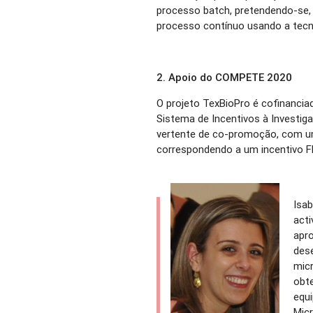
processo batch, pretendendo-se, 
processo contínuo usando a tecn
2. Apoio do COMPETE 2020
O projeto TexBioPro é cofinanci
Sistema de Incentivos à Investig
vertente de co-promoção, com um 
correspondendo a um incentivo F
Isab
acti
apro
des
micr
obt
equ
Mic