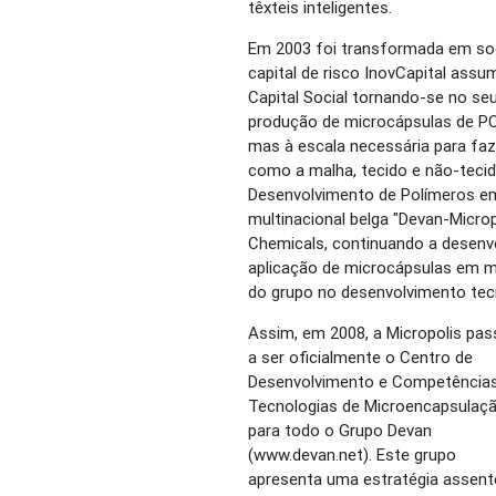
têxteis inteligentes.
Em 2003 foi transformada em so
capital de risco InovCapital ass
Capital Social tornando-se no seu 
produção de microcápsulas de PC
mas à escala necessária para faze
como a malha, tecido e não-tecid
Desenvolvimento de Polímeros em 
multinacional belga "Devan-Microp
Chemicals, continuando a desenv
aplicação de microcápsulas em ma
do grupo no desenvolvimento tec
Assim, em 2008, a Micropolis pa
a ser oficialmente o Centro de
Desenvolvimento e Competência
Tecnologias de Microencapsulaç
para todo o Grupo Devan
(www.devan.net). Este grupo
apresenta uma estratégia assent