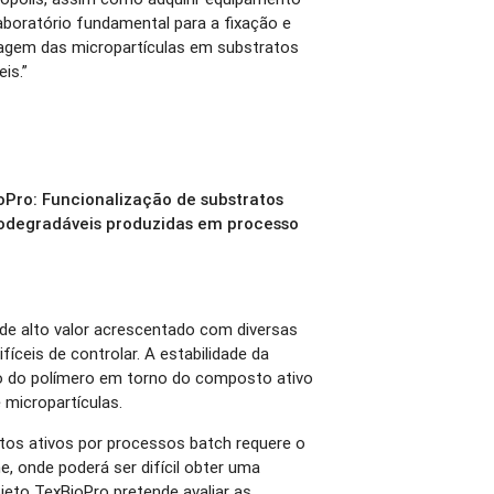
aboratório fundamental para a fixação e
agem das micropartículas em substratos
eis.”
oPro: Funcionalização de substratos
iodegradáveis produzidas em processo
de alto valor acrescentado com diversas
fíceis de controlar. A estabilidade da
 do polímero em torno do composto ativo
micropartículas.
os ativos por processos batch requere o
, onde poderá ser difícil obter uma
eto TexBioPro pretende avaliar as