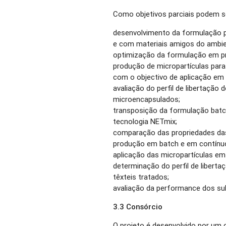
Como objetivos parciais podem s
desenvolvimento da formulação p
e com materiais amigos do ambie
optimização da formulação em p
produção de micropartículas par
com o objectivo de aplicação em 
avaliação do perfil de libertação
microencapsulados;
transposição da formulação batc
tecnologia NETmix;
comparação das propriedades das
produção em batch e em contínu
aplicação das micropartículas em 
determinação do perfil de libert
têxteis tratados;
avaliação da performance dos sub
3.3 Consórcio
O projeto é desenvolvido por um 