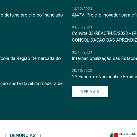
14/12/2023
jo detalha projeto cofinanciado
AI4PV: Projeto inovador para efi
03/11/2023
Convite 03/REACT-UE/2023 - (
CONSOLIDAÇÃO DAS APRENDI
02/11/2023
inícola da Região Demarcada do
Internacionalização das Estaçõ
20/10/2023
1.º Encontro Nacional de Entid
ação sustentável da madeira de
VER MAIS
S
|
DENÚNCIAS
|