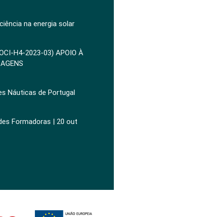
ciência na energia solar
POCI-H4-2023-03) APOIO À
ZAGENS
es Náuticas de Portugal
ades Formadoras | 20 out