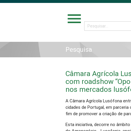
menu
Pesquisa
Câmara Agrícola Lus
com roadshow “Opor
nos mercados lusóf
A Câmara Agrícola Lusófona entre
cidades de Portugal, em parceria
fim de promover a criação de pa
Esta iniciativa, decorre no âmbit
do Agronegócio - Lusofonia, ap