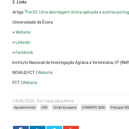
3. Links
Artigo “
Por3O: Uma abordagem ómica aplicada a azeites portu
Universidade de Évora
>
Website
>
Linkedin
>
Facebook
Instituto Nacional de Investigação Agrária e Veterinária, I.P. (INIA
NOVA.ID.FCT |
Website
FCT |
Website
14/05/2020 , Por Cátia Silva Pinto
Agroalimentar
FEEI
União Europeia
COMPETE 2020
Portugal 20