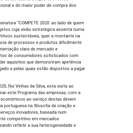
cional e do maior poder de compra dos
sinatura “COMPETE 2020: ao lado de quem
ojetos cuja visão estratégica assenta numa
titivos sustentáveis, quer a montante na
ncia de processos e produtos dificilmente
orientação clara de mercado e
itos de consumidores sofisticados com
er aquisitivo que demonstram apetência
egado e pelas quais estão dispostos a pagar
, Rui Vinhas da Silva, esta visita ao
ximar este Programa das empresas, com a
s económicos ao serviço destas devem
ia portuguesa na filosofia de criação e
 serviços inovadores, baseada num
nte competitivo em mercados
urando refletir a sua heterogeneidade e