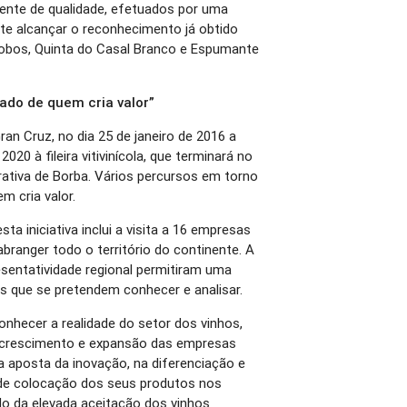
ente de qualidade, efetuados por uma
ite alcançar o reconhecimento já obtido
 Lobos, Quinta do Casal Branco e Espumante
lado de quem cria valor”
an Cruz, no dia 25 de janeiro de 2016 a
20 à fileira vitivinícola, que terminará no
rativa de Borba. Vários percursos em torno
m cria valor.
 iniciativa inclui a visita a 16 empresas
branger todo o território do continente. A
esentatividade regional permitiram uma
is que se pretendem conhecer e analisar.
conhecer a realidade do setor dos vinhos,
e crescimento e expansão das empresas
a aposta da inovação, na diferenciação e
de colocação dos seus produtos nos
do da elevada aceitação dos vinhos