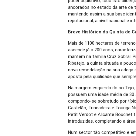
poder aquisitivo, tudo isto alice
ancorados no estado da arte de t
mantendo assim a sua base iden
reputacional, a nível nacional e int
Breve Histórico da Quinta do C
Mais de 1100 hectares de terreno e
ascende já a 200 anos, caracteri
mantém na família Cruz Sobral. P
Ribatejo, a quinta situada a pou
nova remodelação na sua adega de
aposta pela qualidade que sempr
Na margem esquerda do rio Tejo,
possuem uma idade média de 30 a
compondo-se sobretudo por típic
Castelão, Trincadeira e Touriga N
Petit Verdot e Alicante Bouchet
introduzidas, completando a área d
Num sector tão competitivo e e