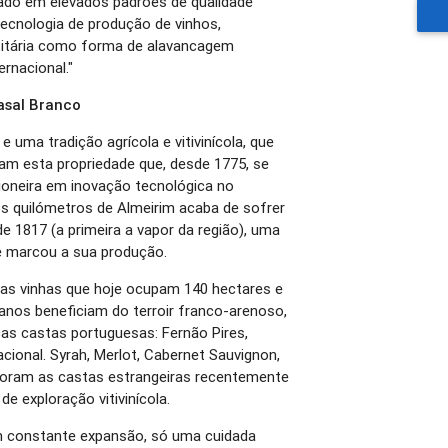
rçado em elevados padrões de qualidade
ecnologia de produção de vinhos,
titária como forma de alavancagem
ernacional."
asal Branco
 uma tradição agrícola e vitivinícola, que
zam esta propriedade que, desde 1775, se
ioneira em inovação tecnológica no
cos quilómetros de Almeirim acaba de sofrer
 1817 (a primeira a vapor da região), uma
e marcou a sua produção.
 as vinhas que hoje ocupam 140 hectares e
nos beneficiam do terroir franco-arenoso,
as castas portuguesas: Fernão Pires,
acional. Syrah, Merlot, Cabernet Sauvignon,
 foram as castas estrangeiras recentemente
e exploração vitivinícola.
m constante expansão, só uma cuidada