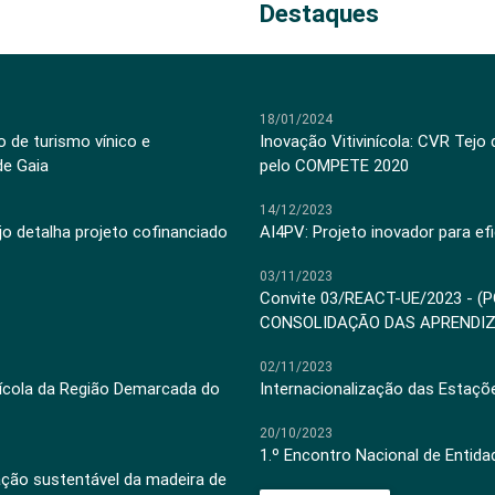
Destaques
18/01/2024
 de turismo vínico e
Inovação Vitivinícola: CVR Tejo
de Gaia
pelo COMPETE 2020
14/12/2023
jo detalha projeto cofinanciado
AI4PV: Projeto inovador para efi
03/11/2023
Convite 03/REACT-UE/2023 - (
CONSOLIDAÇÃO DAS APRENDI
02/11/2023
inícola da Região Demarcada do
Internacionalização das Estaçõ
20/10/2023
1.º Encontro Nacional de Entid
ação sustentável da madeira de