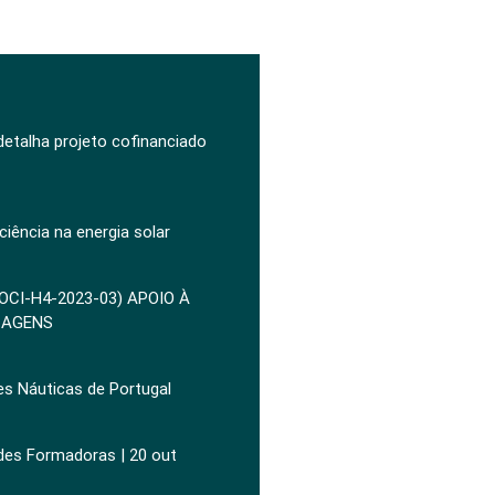
 detalha projeto cofinanciado
ciência na energia solar
POCI-H4-2023-03) APOIO À
ZAGENS
es Náuticas de Portugal
ades Formadoras | 20 out