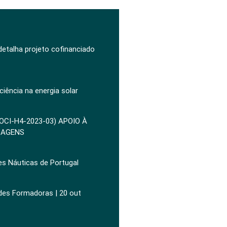
 detalha projeto cofinanciado
ciência na energia solar
POCI-H4-2023-03) APOIO À
ZAGENS
es Náuticas de Portugal
ades Formadoras | 20 out