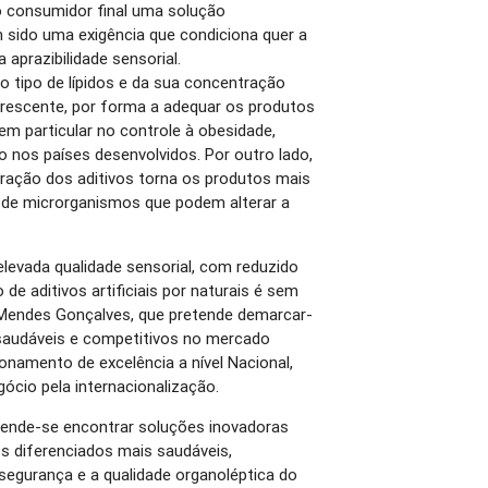
ao consumidor final uma solução
m sido uma exigência que condiciona quer a
 aprazibilidade sensorial.
o tipo de lípidos e da sua concentração
rescente, por forma a adequar os produtos
 em particular no controle à obesidade,
 nos países desenvolvidos. Por outro lado,
ntração dos aditivos torna os produtos mais
 de microrganismos que podem alterar a
elevada qualidade sensorial, com reduzido
o de aditivos artificiais por naturais é sem
 Mendes Gonçalves, que pretende demarcar-
saudáveis e competitivos no mercado
ionamento de excelência a nível Nacional,
ócio pela internacionalização.
tende-se encontrar soluções inovadoras
s diferenciados mais saudáveis,
egurança e a qualidade organoléptica do