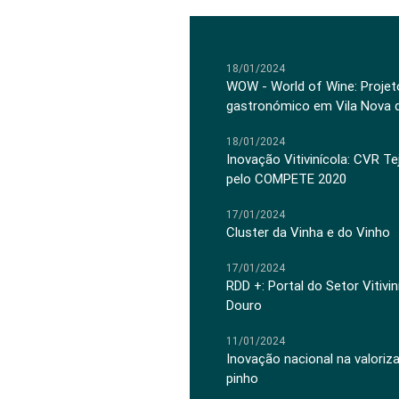
18/01/2024
WOW - World of Wine: Projeto
gastronómico em Vila Nova 
18/01/2024
Inovação Vitivinícola: CVR Te
pelo COMPETE 2020
17/01/2024
Cluster da Vinha e do Vinho
17/01/2024
RDD +: Portal do Setor Vitiv
Douro
11/01/2024
Inovação nacional na valoriz
pinho