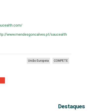
aucealth.com/
ttp://www.mendesgoncalves.pt/saucealth
União Europeia
COMPETE
Destaques