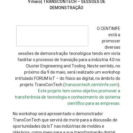
9 maio| TRANSCONTECH – SESSÕES DE
DEMONSTRAÇÃO
O CENTIMFE
está a
promover
diversas
sessões de demonstração tecnológica tendo em vista
facilitar o processo de transição para a indústria 4.0 no
Cluster Engineering and Tooling. Neste sentido, no
próximo dia 9 de maio, será realizado um workshop
intitulado FORUM IoT – do físico ao digital, no âmbito do
projeto TransConTech (
transcontech.centimfe.com
).
Este projeto tem como objetivo promover a
transferência de tecnologia e conhecimento do sistema
científico para as empresas.
No workshop será apresentado o demonstrador
TransConTech que servirá de mote para a discussão de
oportunidades da IoT nas indústrias de moldes e
plásticos, como meio para a sua transformação digital.