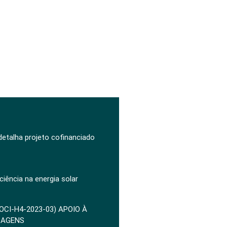
 detalha projeto cofinanciado
ciência na energia solar
POCI-H4-2023-03) APOIO À
ZAGENS