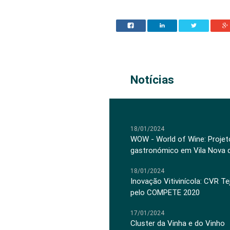
Notícias
18/01/2024
WOW - World of Wine: Projeto
gastronómico em Vila Nova 
18/01/2024
Inovação Vitivinícola: CVR Te
pelo COMPETE 2020
17/01/2024
Cluster da Vinha e do Vinho