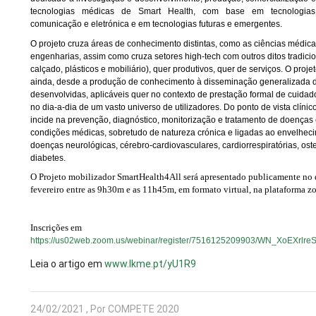
tecnologias médicas de Smart Health, com base em tecnologias
comunicação e eletrónica e em tecnologias futuras e emergentes.
O projeto cruza áreas de conhecimento distintas, como as ciências médic
engenharias, assim como cruza setores high-tech com outros ditos tradiciona
calçado, plásticos e mobiliário), quer produtivos, quer de serviços. O proje
ainda, desde a produção de conhecimento à disseminação generalizada 
desenvolvidas, aplicáveis quer no contexto de prestação formal de cuidad
no dia-a-dia de um vasto universo de utilizadores. Do ponto de vista clínic
incide na prevenção, diagnóstico, monitorização e tratamento de doenças 
condições médicas, sobretudo de natureza crónica e ligadas ao envelheci
doenças neurológicas, cérebro-cardiovasculares, cardiorrespiratórias, oste
diabetes.
O Projeto mobilizador SmartHealth4All será apresentado publicamente no 
fevereiro entre as 9h30m e as 11h45m, em formato virtual, na plataforma z
Inscrições em
https://us02web.zoom.us/webinar/register/7516125209903/WN_XoEXrl
Leia o artigo em
www.lkme.pt/yU1R9
24/02/2021 , Por COMPETE 2020