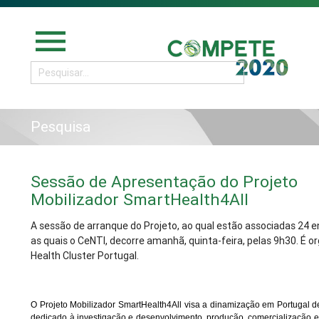
menu
Pesquisa
Sessão de Apresentação do Projeto
Mobilizador SmartHealth4All
A sessão de arranque do Projeto, ao qual estão associadas 24 e
as quais o CeNTI, decorre amanhã, quinta-feira, pelas 9h30. É o
Health Cluster Portugal.
O Projeto Mobilizador SmartHealth4All visa a dinamização em Portugal 
dedicado à investigação e desenvolvimento, produção, comercialização 