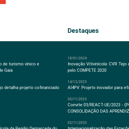
Destaques
18/01/2024
 de turismo vínico e
Inovação Vitivinícola: CVR Tejo
de Gaia
pelo COMPETE 2020
14/12/2023
jo detalha projeto cofinanciado
AI4PV: Projeto inovador para efi
03/11/2023
Convite 03/REACT-UE/2023 - (
CONSOLIDAÇÃO DAS APRENDI
02/11/2023
inícola da Região Demarcada do
Internacionalização das Estaçõ