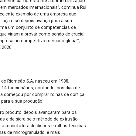
etamente da floresta até à comercialização
 em mercados internacionais”, continua Rui
excelente exemplo de uma empresa que
tiça e só depois avança para a sua
orma um conjunto de competências de
que viriam a provar como sendo de crucial
mpresa no competitivo mercado global”,
 2020.
s de Riomeão S.A. nasceu em 1988,
14 funcionários, contando, nos dias de
sa começou por comprar rolhas de cortiça
 para a sua produção.
iro produto, depois avançaram para os
as e de sidra pelo método de extrusão.
e à manufatura de discos e rolhas técnicas
lhas de microgranulado, e mais