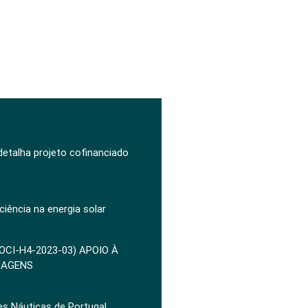
 detalha projeto cofinanciado
ciência na energia solar
POCI-H4-2023-03) APOIO À
ZAGENS
es Náuticas de Portugal