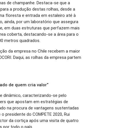
has de champanhe. Destaca-se que a
ara a produção destas rolhas, desde a
na floresta e entrada em estaleiro até à
 ainda, por um laboratório que assegura
de, em duas estruturas que perfazem mais
rea coberta, destacando-se a área para o
000 metros quadrados.
ção da empresa no Chile recebem a maior
OCORI. Daqui, as rolhas da empresa partem
lado de quem cria valor”
te dinâmico, caracterizando-se pelo
ers que apostam em estratégias de
cado na procura de vantagens sustentadas
e o presidente do COMPETE 2020, Rui
ector da cortiça após uma visita de quatro
s por todo o país.