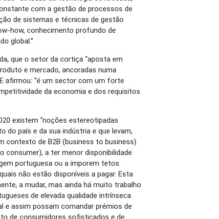
nstante com a gestão de processos de
oção de sistemas e técnicas de gestão
ow-how, conhecimento profundo de
o global.”
nda, que o setor da cortiça “aposta em
e produto e mercado, ancoradas numa
” E afirmou: “é um sector com um forte
petitividade da economia e dos requisitos
020 existem “noções estereotipadas
o do país e da sua indústria e que levam,
 contexto de B2B (business to business)
to consumer), a ter menor disponibilidade
rigem portuguesa ou a imporem tetos
quais não estão disponíveis a pagar. Esta
mente, a mudar, mas ainda há muito trabalho
tugueses de elevada qualidade intrínseca
al e assim possam comandar prémios de
to de consumidores sofisticados e de