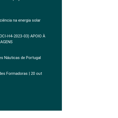
ciência na energia solar
POCI-H4-2023-03) APOIO À
ZAGENS
es Náuticas de Portugal
ades Formadoras | 20 out