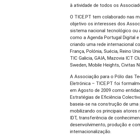
à atividade de todos os Associad
O TICE.PT tem colaborado nas ma
objetivo os interesses dos Assoc
sistema nacional tecnológico ou
como a Agenda Portugal Digital e 
criando uma rede internacional c
França, Polónia, Suécia, Reino Uni
TIC Galicia, GAIA, Mazovia ICT C
Sweden, Mobile Heights, Civitas N
A Associação para o Pólo das T
Eletrónica – TICE.PT foi formal
em Agosto de 2009 como entidad
Estratégias de Eficiência Colecti
baseia-se na construção de uma 
mobilizando os principais atores
IDT, transferência de conhecimen
desenvolvimento, produção e com
internacionalização.