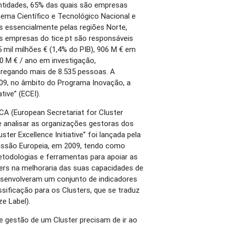
ntidades, 65% das quais são empresas
tema Científico e Tecnológico Nacional e
s essencialmente pelas regiões Norte,
As empresas do tice.pt são responsáveis
 mil milhões € (1,4% do PIB), 906 M € em
00 M € / ano em investigação,
regando mais de 8.535 pessoas. A
9, no âmbito do Programa Inovação, a
tive” (ECEI).
CA (European Secretariat for Cluster
e analisar as organizações gestoras dos
uster Excellence Initiative” foi lançada pela
issão Europeia, em 2009, tendo como
etodologias e ferramentas para apoiar as
ers na melhoraria das suas capacidades de
esenvolveram um conjunto de indicadores
sificação para os Clusters, que se traduz
ze Label).
de gestão de um Cluster precisam de ir ao