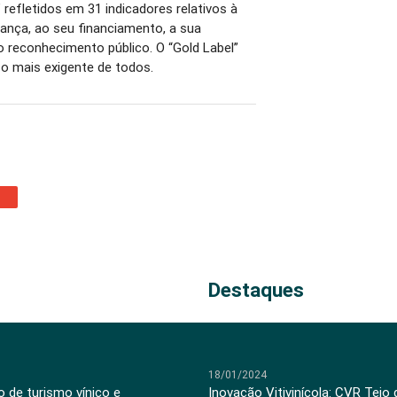
 refletidos em 31 indicadores relativos à
nança, ao seu financiamento, a sua
o reconhecimento público. O “Gold Label”
 o mais exigente de todos.
Destaques
18/01/2024
 de turismo vínico e
Inovação Vitivinícola: CVR Tejo