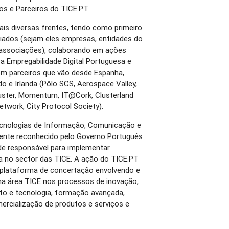
os e Parceiros do TICE.PT.
is diversas frentes, tendo como primeiro
iados (sejam eles empresas, entidades do
 associações), colaborando em ações
a Empregabilidade Digital Portuguesa e
om parceiros que vão desde Espanha,
do e Irlanda (Pôlo SCS, Aerospace Valley,
luster, Momentum, IT@Cork, Clusterland
etwork, City Protocol Society).
ecnologias de Informação, Comunicação e
mente reconhecido pelo Governo Português
e responsável para implementar
va no sector das TICE. A ação do TICE.PT
plataforma de concertação envolvendo e
 na área TICE nos processos de inovação,
to e tecnologia, formação avançada,
ercialização de produtos e serviços e