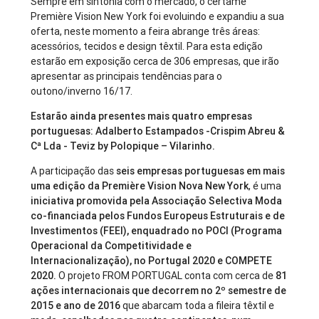
Sempre em sintonia com o mercado, o certame
Première Vision New York foi evoluindo e expandiu a sua
oferta, neste momento a feira abrange três áreas:
acessórios, tecidos e design têxtil. Para esta edição
estarão em exposição cerca de 306 empresas, que irão
apresentar as principais tendências para o
outono/inverno 16/17.
Estarão ainda presentes mais quatro empresas
portuguesas: Adalberto Estampados -Crispim Abreu &
Cª Lda - Teviz by Polopique – Vilarinho.
A participação das
seis empresas portuguesas em mais
uma edição da Première Vision Nova New York
, é uma
iniciativa promovida pela Associação Selectiva Moda
co-financiada pelos Fundos Europeus Estruturais e de
Investimentos (FEEI), enquadrado no POCI (Programa
Operacional da Competitividade e
Internacionalização), no Portugal 2020 e COMPETE
2020.
O projeto FROM PORTUGAL conta com cerca de
81
ações internacionais que decorrem no 2º semestre de
2015 e ano de 2016
que abarcam toda a fileira têxtil e