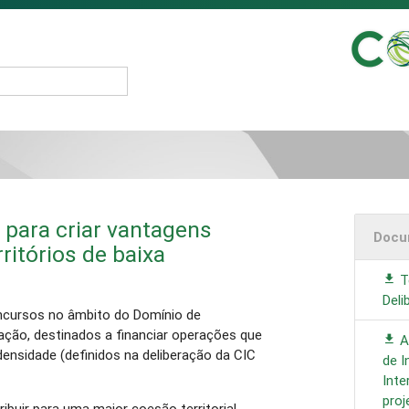
 para criar vantagens
Docu
ritórios de baixa
Te
Deli
ncursos no âmbito do Domínio de
zação, destinados a financiar operações que
A
densidade (definidos na deliberação da CIC
de I
Inte
proj
buir para uma maior coesão territorial,