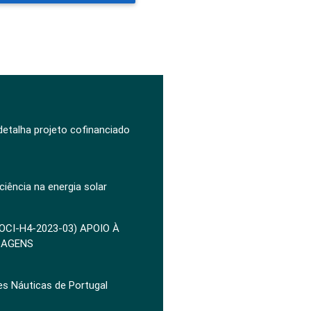
 detalha projeto cofinanciado
ciência na energia solar
POCI-H4-2023-03) APOIO À
ZAGENS
es Náuticas de Portugal