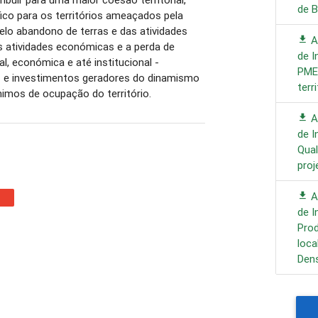
de B
ico para os territórios ameaçados pela
elo abandono de terras e das atividades
A
as atividades económicas e a perda de
de I
al, económica e até institucional -
PME"
tos e investimentos geradores do dinamismo
terr
nimos de ocupação do território.
A
de 
Qual
proj
A
de I
Prod
loca
Dens