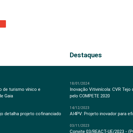
Destaques
18/01/2024
 de turismo vínico e
Inovação Vitivinícola: CVR Tejo
de Gaia
pelo COMPETE 2020
14/12/2023
jo detalha projeto cofinanciado
AI4PV: Projeto inovador para efi
03/11/2023
Convite 03/REACT-UE/2023 - (