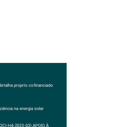
 detalha projeto cofinanciado
ciência na energia solar
POCI-H4-2023-03) APOIO À