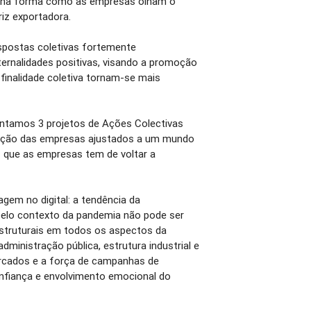
s na forma como as empresas olham o
iz exportadora.
spostas coletivas fortemente
ernalidades positivas, visando a promoção
 finalidade coletiva tornam-se mais
entamos 3 projetos de Ações Colectivas
ização das empresas ajustados a um mundo
que as empresas tem de voltar a
em no digital: a tendência da
pelo contexto da pandemia não pode ser
estruturais em todos os aspectos da
administração pública, estrutura industrial e
rcados e a força de campanhas de
nfiança e envolvimento emocional do