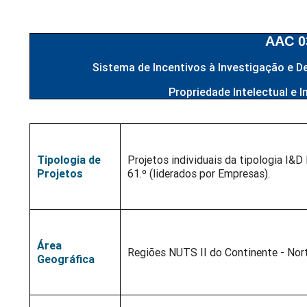
AAC 0
Sistema de Incentivos à Investigação e De
Propriedade Intelectual e I
Tipologia de
Projetos individuais da tipologia I&D
Projetos
61.º (liderados por Empresas).
Área
Regiões NUTS II do Continente - Norte
Geográfica