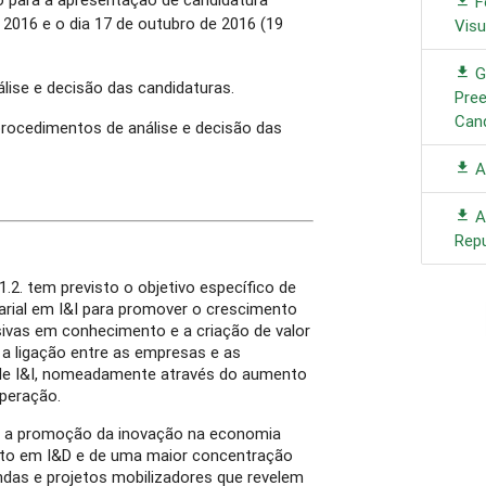
F
 2016 e o dia 17 de outubro de 2016 (19
Visu
G
lise e decisão das candidaturas.
Pre
Can
rocedimentos de análise e decisão das
A
Av
Repu
1.2. tem previsto o objetivo específico de
rial em I&I para promover o crescimento
ivas em conhecimento e a criação de valor
a ligação entre as empresas e as
 de I&I, nomeadamente através do aumento
operação.
e a promoção da inovação na economia
nto em I&D e de uma maior concentração
das e projetos mobilizadores que revelem