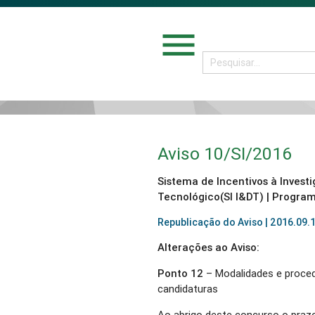
menu
Aviso 10/SI/2016
Sistema de Incentivos à Inves
Tecnológico(SI I&DT) | Progra
Republicação do Aviso | 2016.09.
Alterações ao Aviso:
Ponto 12
– Modalidades e proce
candidaturas
Ao abrigo deste concurso o praz