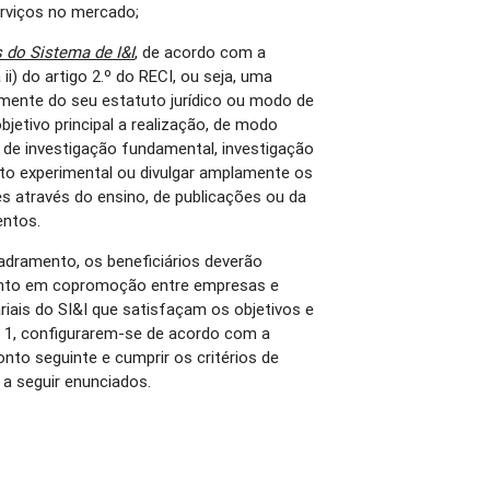
rviços no mercado;
 do Sistema de I&I
, de acordo com a
 ii) do artigo 2.º do RECI, ou seja, uma
mente do seu estatuto jurídico ou modo de
jetivo principal a realização, de modo
s de investigação fundamental, investigação
nto experimental ou divulgar amplamente os
es através do ensino, de publicações ou da
entos.
adramento, os beneficiários deverão
mento em copromoção entre empresas e
iais do SI&I que satisfaçam os objetivos e
o 1, configurarem-se de acordo com a
onto seguinte e cumprir os critérios de
 a seguir enunciados.