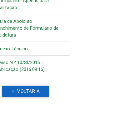
ormulário | Apenas para
alização
uia de Apoio ao
enchimento de Formulário de
didatura
nexo Técnico
iso N.º 10/SI/2016 |
blicação (2016.09.16)
VOLTAR A