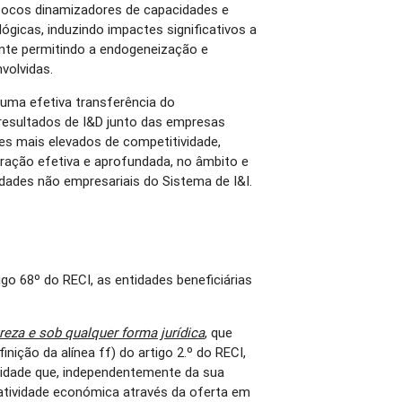
ocos dinamizadores de capacidades e
ógicas, induzindo impactes significativos a
ente permitindo a endogeneização e
volvidas.
 uma efetiva transferência do
resultados de I&D junto das empresas
s mais elevados de competitividade,
ração efetiva e aprofundada, no âmbito e
dades não empresariais do Sistema de I&I.
go 68º do RECI, as entidades beneficiárias
eza e sob qualquer forma jurídica
, que
nição da alínea ff) do artigo 2.º do RECI,
ntidade que, independentemente da sua
 atividade económica através da oferta em