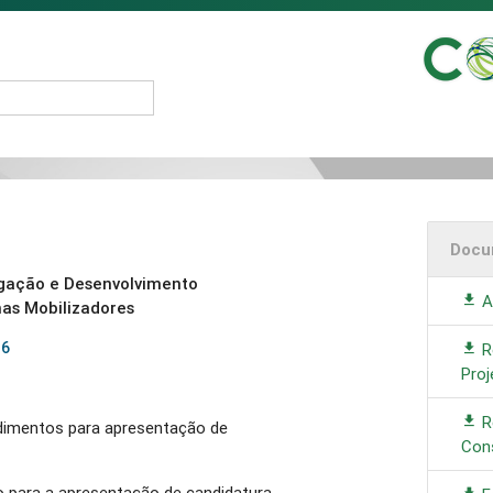
Docu
tigação e Desenvolvimento
A
mas Mobilizadores
16
R
Proj
R
dimentos para apresentação de
Con
o para a apresentação de candidatura