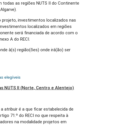
 todas as regiões NUTS II do Continente
 Algarve).
rojeto, investimentos localizados nas
 investimentos localizados em regiões
onente será financiada de acordo com o
Anexo A do RECI.
nde à(s) região(ões) onde irá(ão) ser
s elegíveis
s NUTS II (Norte, Centro e Alentejo)
 atribuir é a que ficar estabelecida de
tigo 71.º do RECI no que respeita à
zadores na modalidade projetos em