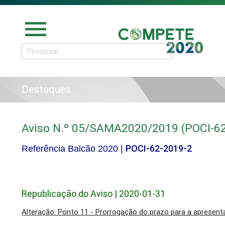
menu
Destaques
Aviso N.º 05/SAMA2020/2019 (POCI-6
POCI-62-2019-2
Referência Balcão 2020
|
Republicação do Aviso | 2020-01-31
Alt
eração:
Ponto 11 - Prorrogação do prazo para a apresenta