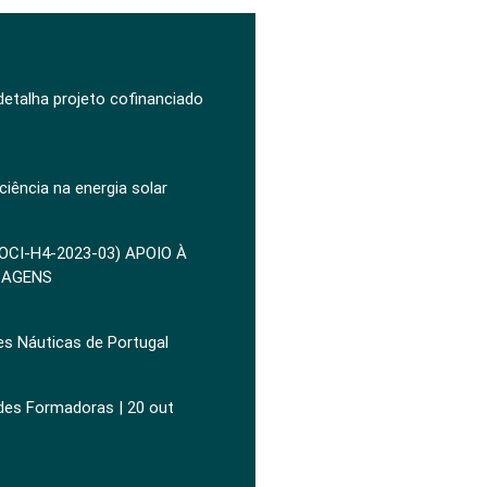
 detalha projeto cofinanciado
ciência na energia solar
POCI-H4-2023-03) APOIO À
ZAGENS
es Náuticas de Portugal
ades Formadoras | 20 out