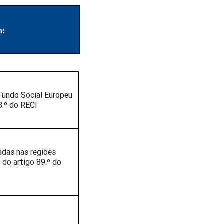
a
:
Fundo Social Europeu
3.º do RECI
zadas nas regiões
 do artigo 89.º do