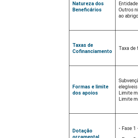
Natureza dos
Entidade
Beneficários
Outros n
ao abrig
Taxas de
Taxa de 
Cofinanciamento
Subvençã
Formas e limite
elegíveis
dos apoios
Limite m
Limite m
- Fase 1
Dotação
orçamental