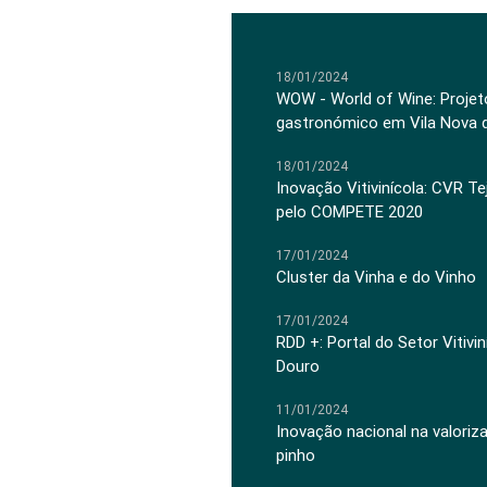
18/01/2024
WOW - World of Wine: Projeto
gastronómico em Vila Nova 
18/01/2024
Inovação Vitivinícola: CVR Te
pelo COMPETE 2020
17/01/2024
Cluster da Vinha e do Vinho
17/01/2024
RDD +: Portal do Setor Vitiv
Douro
11/01/2024
Inovação nacional na valoriz
pinho