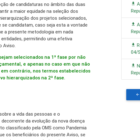
A
leção de candidaturas no âmbito das duas
Rep
antir a maior equidade na seleção dos
hierarquização dos projetos selecionados,
A
 se candidatam, caso seja esta a vontade
Rep
que a presente metodologia em nada
s entidades, permitindo uma efetiva
R
o Aviso.
04/
 sejam selecionados na 1ª fase por não
çamental, e apenas no caso em que não
N
em contrário, nos termos estabelecidos
Repu
vo hierarquizados na 2ª fase.
sobre a vida das pessoas e o
 decorrente da evolução da nova doença
to classificado pela OMS como Pandemia
que os beneficiários do presente Aviso, se