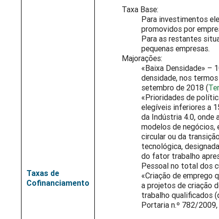
Taxa Base:
Para investimentos ele
promovidos por empres
Para as restantes situ
pequenas empresas.
Majorações:
«Baixa Densidade» – 10
densidade, nos termos
setembro de 2018 (
Ter
«Prioridades de políti
elegíveis inferiores a
da Indústria 4.0, onde
modelos de negócios, 
circular ou da transiç
tecnológica, designa
do fator trabalho apr
Pessoal no total dos c
Taxas de
«Criação de emprego qu
Cofinanciamento
a projetos de criação 
trabalho qualificados (
Portaria n.º 782/2009, 