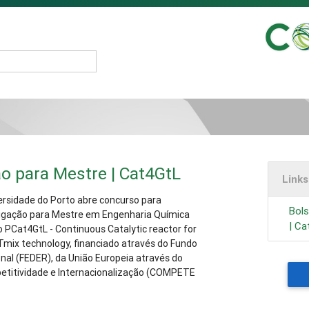
ão para Mestre | Cat4GtL
Link
ersidade do Porto abre concurso para
Bols
stigação para Mestre em Engenharia Química
| C
o PCat4GtL - Continuous Catalytic reactor for
Tmix technology, financiado através do Fundo
al (FEDER), da União Europeia através do
etitividade e Internacionalização (COMPETE