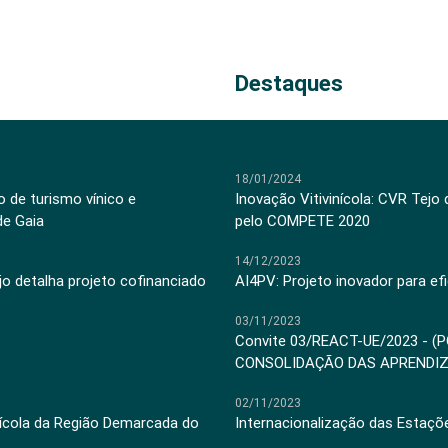
Destaques
18/01/2024
 de turismo vínico e
Inovação Vitivinícola: CVR Tejo
de Gaia
pelo COMPETE 2020
14/12/2023
jo detalha projeto cofinanciado
AI4PV: Projeto inovador para efi
03/11/2023
Convite 03/REACT-UE/2023 - (
CONSOLIDAÇÃO DAS APRENDI
02/11/2023
inícola da Região Demarcada do
Internacionalização das Estaçõ