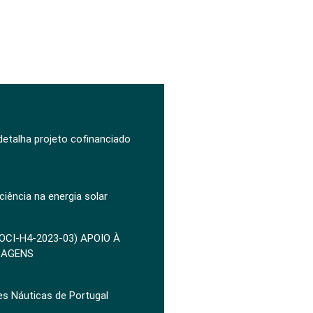
 detalha projeto cofinanciado
ciência na energia solar
POCI-H4-2023-03) APOIO À
ZAGENS
es Náuticas de Portugal