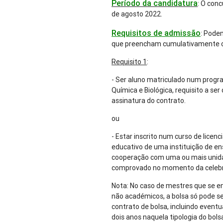
Período da candidatura
: O conc
de agosto 2022.
Requisitos de admissão
: Pode
que preencham cumulativamente os 
Requisito 1
:
- Ser aluno matriculado num prog
Química e Biológica, requisito a s
assinatura do contrato.
ou
- Estar inscrito num curso de licen
educativo de uma instituição de en
cooperação com uma ou mais unidad
comprovado no momento da celebr
Nota: No caso de mestres que se en
não académicos, a bolsa só pode s
contrato de bolsa, incluindo even
dois anos naquela tipologia do bols