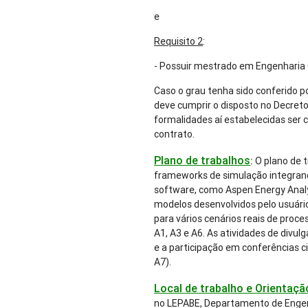
e
Requisito 2
:
- Possuir mestrado em Engenharia 
Caso o grau tenha sido conferido po
deve cumprir o disposto no Decreto
formalidades aí estabelecidas ser
contrato.
Plano de trabalhos
:
O plano de 
frameworks de simulação integran
software, como Aspen Energy Analy
modelos desenvolvidos pelo usuár
para vários cenários reais de proce
A1, A3 e A6. As atividades de divul
e a participação em conferências ci
A7).
Local de trabalho e Orientação
no LEPABE, Departamento de Engen