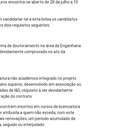
urso encontra-se aberto de 28 de julho a 10
m candidatar-se a esta bolsa os candidatos
dois requisitos seguintes:
rama de doutoramento na área de Engenharia
er devidamente comprovado no ato da
ciatura não académico integrado no projeto
sino superior, desenvolvido em associação ou
es de I&D, requisito a ser devidamente
ação do contrato.
contrem inscritos em cursos de licenciatura
er atribuída a quem não exceda, com este
tuais renovações, um período acumulado de
a, seguido ou interpolado.