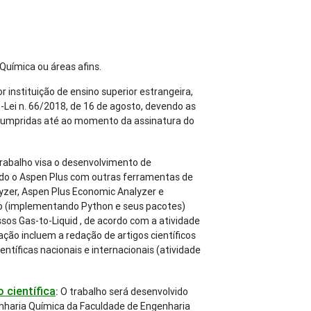
Química ou áreas afins.
r instituição de ensino superior estrangeira,
-Lei n. 66/2018, de 16 de agosto, devendo as
 cumpridas até ao momento da assinatura do
trabalho visa o desenvolvimento de
do o Aspen Plus com outras ferramentas de
zer, Aspen Plus Economic Analyzer e
io (implementando Python e seus pacotes)
ssos Gas-to-Liquid , de acordo com a atividade
gação incluem a redação de artigos científicos
entíficas nacionais e internacionais (atividade
 científica
:
O trabalho será desenvolvido
haria Química da Faculdade de Engenharia