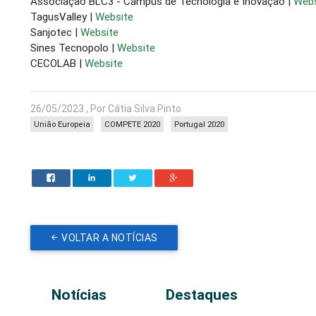
Associação BLC3 - Campus de Tecnologia e Inovação |
Web
TagusValley |
Website
Sanjotec |
Website
Sines Tecnopolo |
Website
CECOLAB |
Website
26/05/2023 , Por Cátia Silva Pinto
União Europeia
COMPETE 2020
Portugal 2020
VOLTAR A NOTÍCIAS
Notícias
Destaques