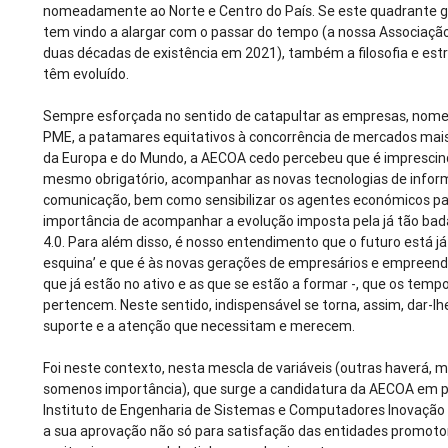
nomeadamente ao Norte e Centro do País. Se este quadrante g
tem vindo a alargar com o passar do tempo (a nossa Associaç
duas décadas de existência em 2021), também a filosofia e est
têm evoluído.
Sempre esforçada no sentido de catapultar as empresas, no
PME, a patamares equitativos à concorrência de mercados mai
da Europa e do Mundo, a AECOA cedo percebeu que é imprescind
mesmo obrigatório, acompanhar as novas tecnologias de infor
comunicação, bem como sensibilizar os agentes económicos pa
importância de acompanhar a evolução imposta pela já tão bada
4.0. Para além disso, é nosso entendimento que o futuro está já ‘a
esquina’ e que é às novas gerações de empresários e empreend
que já estão no ativo e as que se estão a formar -, que os temp
pertencem. Neste sentido, indispensável se torna, assim, dar-lhe
suporte e a atenção que necessitam e merecem.
Foi neste contexto, nesta mescla de variáveis (outras haverá, 
somenos importância), que surge a candidatura da AECOA em p
Instituto de Engenharia de Sistemas e Computadores Inovação (
a sua aprovação não só para satisfação das entidades promoto