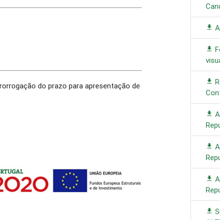
Can
A
F
visu
R
rorrogação do prazo para apresentação de
Con
Av
Rep
Av
Rep
Av
Rep
S