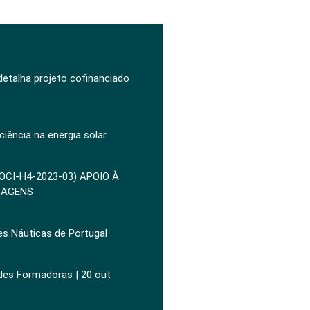
 detalha projeto cofinanciado
ciência na energia solar
POCI-H4-2023-03) APOIO À
ZAGENS
es Náuticas de Portugal
ades Formadoras | 20 out