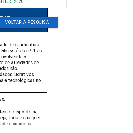
NTEJO 2020
 ID&T)
VOLTAR A PESQUISA
dade de candidatura
línea b) do n.º 1 do
 envolvendo a
to de atividades de
ades não
idades lucrativos
as e tecnológicas no
ve.
item o disposto na
eja, toda e qualquer
idade económica