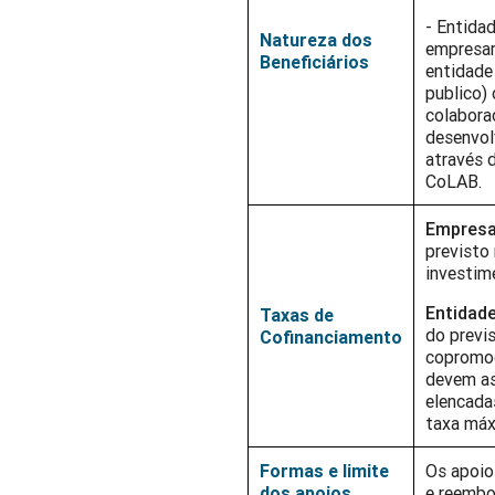
- Entida
Natureza dos
empresari
Beneficiários
entidade 
publico)
colabora
desenvol
através 
CoLAB.
Empres
previsto
investim
Entidade
Taxas de
do previ
Cofinanciamento
copromoç
devem as
elencada
taxa máx
Formas e limite
Os apoio
dos apoios
e reembo