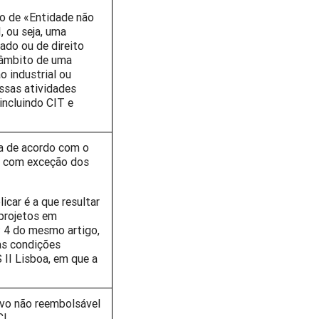
ão de «Entidade não
, ou seja, uma
ado ou de direito
 âmbito de uma
o industrial ou
ssas atividades
incluindo CIT e
da de acordo com o
s, com exceção dos
icar é a que resultar
 projetos em
º 4 do mesmo artigo,
as condições
II Lisboa, em que a
ivo não reembolsável
I.