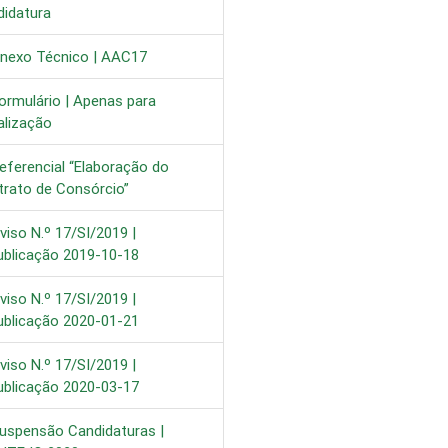
didatura
nexo Técnico | AAC17
ormulário | Apenas para
alização
eferencial “Elaboração do
trato de Consórcio”
iso N.º 17/SI/2019 |
ublicação 2019-10-18
iso N.º 17/SI/2019 |
ublicação 2020-01-21
iso N.º 17/SI/2019 |
ublicação 2020-03-17
uspensão Candidaturas |