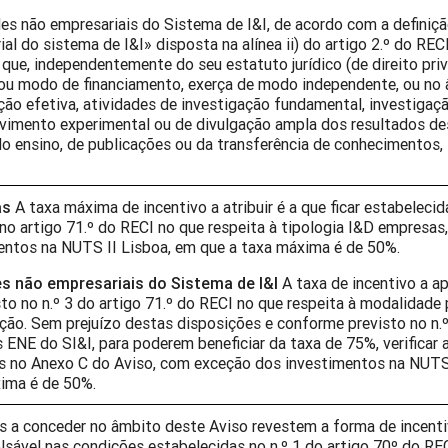
des não empresariais do Sistema de I&I, de acordo com a definiç
al do sistema de I&I» disposta na alínea ii) do artigo 2.º do RECI
que, independentemente do seu estatuto jurídico (de direito priv
 ou modo de financiamento, exerça de modo independente, ou no
ção efetiva, atividades de investigação fundamental, investigaçã
vimento experimental ou de divulgação ampla dos resultados de
do ensino, de publicações ou da transferência de conhecimentos, 
as
A taxa máxima de incentivo a atribuir é a que ficar estabeleci
 no artigo 71.º do RECI no que respeita à tipologia I&D empresa
entos na NUTS II Lisboa, em que a taxa máxima é de 50%.
s não empresariais do Sistema de I&I
A taxa de incentivo a apl
sto no n.º 3 do artigo 71.º do RECI no que respeita à modalidade
ão. Sem prejuízo destas disposições e conforme previsto no n.
 ENE do SI&I, para poderem beneficiar da taxa de 75%, verificar 
s no Anexo C do Aviso, com exceção dos investimentos na NUTS 
ima é de 50%.
s a conceder no âmbito deste Aviso revestem a forma de incent
lsável nas condições estabelecidas no n.º 1 do artigo 70º do REC