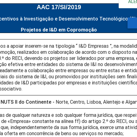
ALE
AAC 17/SI/2019
centivos à Investigação e Desenvolvimento Tecnológico (SI
Projetos de I&D em Copromoção
tos a apoiar inserem-se na tipologia “ I&D Empresas ”, na modali
moção, realizados em colaboração de acordo com o disposto na a
3.º do RECI, devendo os projetos ser liderados por uma empresa,
ção efetiva entre entidades do sistema de I&I no desenvolvimen
eadamente a colaboração entre empresas ou entre estas e entid
iais do sistema de I&I, ou promovidos por instituições sem final
idades de I&D participadas por empresas e instituições científic
ssociativo.
 NUTS II do Continente -
Norte, Centro, Lisboa, Alentejo e Algar
as de qualquer natureza e sob qualquer forma jurídica, que respe
 de «Empresa» constante na alínea ff) do artigo 2.º do RECI, ou s
 que, independentemente da sua forma jurídica, exerce uma ativ
da oferta em concorrência de bens ou serviços no mercado;