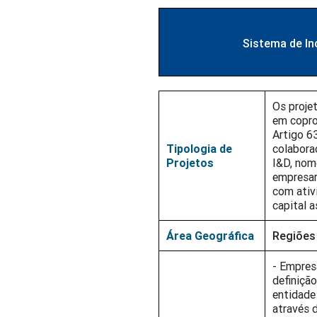
Sistema de In
Os proje
em copro
Artigo 6
Tipologia de
colabora
Projetos
I&D, nom
empresar
com ativ
capital a
Área Geográfica
Regiões
- Empres
definição
entidade
através 