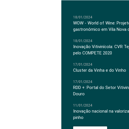
18/01/2024
WOW - World of Wine: Projeto
gastronómico em Vila Nova 
18/01/2024
Inovação Vitivinícola: CVR Te
pelo COMPETE 2020
17/01/2024
Cluster da Vinha e do Vinho
17/01/2024
RDD +: Portal do Setor Vitiv
Douro
11/01/2024
Inovação nacional na valoriz
pinho