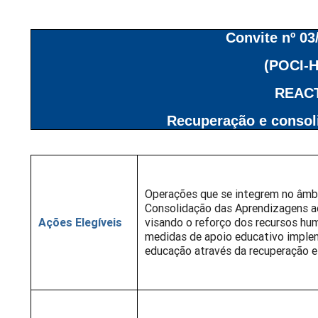
Convite nº 0
(POCI-H
REACT
Recuperação e consol
Operações que se integrem no âmbi
Consolidação das Aprendizagens 
Ações Elegíveis
visando o reforço dos recursos hu
medidas de apoio educativo imple
educação através da recuperação 