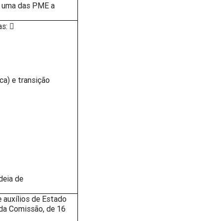
da uma das PME a
s: 
ca) e transição
deia de
 auxílios de Estado
 da Comissão, de 16