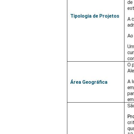
de 
est
Tipologia de Projetos
A 
ad
Ao
Uma
cum
co
O p
Ale
A l
Área Geográfica
emp
par
em
São
Pr
cri
qua