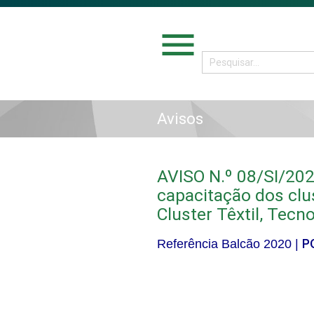
menu
Avisos
AVISO N.º 08/SI/20
capacitação dos clu
Cluster Têxtil, Tecn
P
Referência Balcão 2020 |