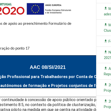
M
ade
as de apoio ao preenchimento Formulário de
M
Clus
Fo
eração do ponto 17
No
202
AAC 08/SI/2021
A
Rep
ão Profissional para Trabalhadores por Conta de Outrem
2
s autónomos de formação e Projetos conjuntos de formação
Pro
 continuidade à concessão de apoio público orientado para a pri
2
estimento 8.5, no contexto da política de clusterização, estab
Pro
ciativa piloto na medida em que se centra na atividade do cluste