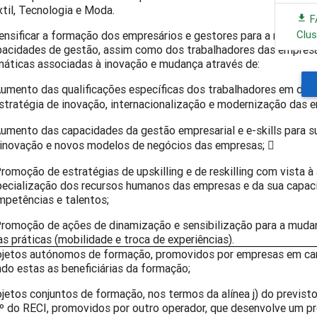
til, Tecnologia e Moda.
F
Clus
ensificar a formação dos empresários e gestores para a reorgani
pacidades de gestão, assim como dos trabalhadores das empres
máticas associadas à inovação e mudança através de:
umento das qualificações específicas dos trabalhadores em domí
stratégia de inovação, internacionalização e modernização das 
umento das capacidades da gestão empresarial e e-skills para s
 inovação e novos modelos de negócios das empresas; 
romoção de estratégias de upskilling e de reskilling com vista 
pecialização dos recursos humanos das empresas e da sua capac
mpetências e talentos;
romoção de ações de dinamização e sensibilização para a mudan
s práticas (mobilidade e troca de experiências).
ojetos autónomos de formação, promovidos por empresas em cand
do estas as beneficiárias da formação;
jetos conjuntos de formação, nos termos da alínea j) do previsto
.º do RECI, promovidos por outro operador, que desenvolve um p