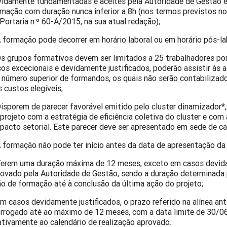
vidamente fundamentadas e aceites pela Autoridade de Gestão 
mação com duração nunca inferior a 8h (nos termos previstos no 
Portaria n.º 60-A/2015, na sua atual redação);
 formação pode decorrer em horário laboral ou em horário pós-la
s grupos formativos devem ser limitados a 25 trabalhadores por
os excecionais e devidamente justificados, poderão assistir às
 número superior de formandos, os quais não serão contabilizad
 custos elegíveis;
isporem de parecer favorável emitido pelo cluster dinamizador*
projeto com a estratégia de eficiência coletiva do cluster e com a
pacto setorial. Este parecer deve ser apresentado em sede de ca
 formação não pode ter início antes da data de apresentação da
erem uma duração máxima de 12 meses, exceto em casos devida
ovado pela Autoridade de Gestão, sendo a duração determinada 
o de formação até à conclusão da última ação do projeto;
m casos devidamente justificados, o prazo referido na alínea ant
orrogado até ao máximo de 12 meses, com a data limite de 30/0
ativamente ao calendário de realização aprovado.