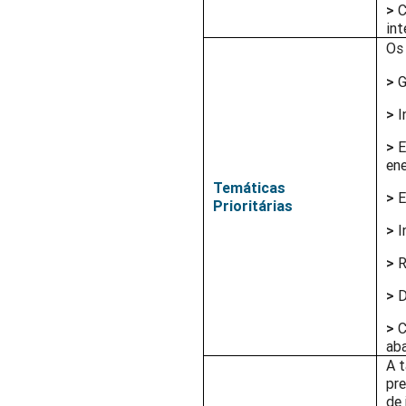
>
C
int
Os
>
G
>
I
>
E
ene
Temáticas
>
E
Prioritárias
>
I
>
R
>
D
>
C
aba
A t
pre
de 