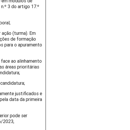
e em módulos de
n.º 3 do artigo 17.º
boral;
 ação (turma). Em
 ações de formação
os para o apuramento
, face ao alinhamento
s áreas prioritárias
ndidatura;
 candidatura;
mente justificados e
pela data da primeira
erior pode ser
6/2023,