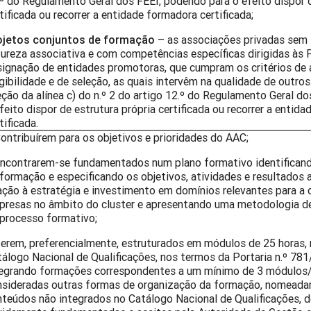
º do Regulamento Geral dos FEEI, podendo para o efeito dispor d
tificada ou recorrer a entidade formadora certificada;
ojetos conjuntos de formação
– as associações privadas sem f
ureza associativa e com competências específicas dirigidas às
ignação de entidades promotoras, que cumpram os critérios de 
gibilidade e de seleção, as quais intervêm na qualidade de outro
ção da alínea c) do n.º 2 do artigo 12.º do Regulamento Geral d
feito dispor de estrutura própria certificada ou recorrer a entid
tificada.
ontribuírem para os objetivos e prioridades do AAC;
ncontrarem-se fundamentados num plano formativo identifican
formação e especificando os objetivos, atividades e resultados a
ação à estratégia e investimento em domínios relevantes para a
presas no âmbito do cluster e apresentando uma metodologia d
 processo formativo;
erem, preferencialmente, estruturados em módulos de 25 horas
álogo Nacional de Qualificações, nos termos da Portaria n.º 781/
tegrando formações correspondentes a um mínimo de 3 módulos
nsideradas outras formas de organização da formação, nomead
teúdos não integrados no Catálogo Nacional de Qualificações, 