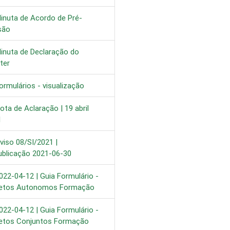
inuta de Acordo de Pré-
são
inuta de Declaração do
ter
rmulários - visualização
ta de Aclaração | 19 abril
1
viso 08/SI/2021 |
ublicação 2021-06-30
022-04-12 | Guia Formulário -
 -
jetos Autonomos Formação
oridade de
022-04-12 | Guia Formulário -
elecendo-se como
jetos Conjuntos Formação
r de competitividade