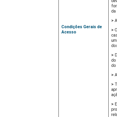
de
for
da 
>
A
Condições Gerais de
>
O
Acesso
cas
um
dos
>
D
do 
do 
>
A
>
T
apr
açã
>
E
pr
rel