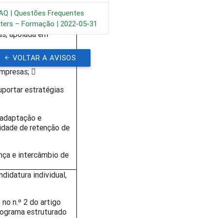
AQ | Questões Frequentes
ters – Formação | 2022-05-31
zação e melhoria das
as, apoiada em
VOLTAR A AVISOS
nios relevantes para
empresas; 
uportar estratégias
à adaptação e
idade de retenção de
ça e intercâmbio de
idatura individual,
 no n.º 2 do artigo
rograma estruturado