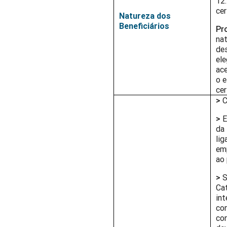
12.
cer
Natureza dos
Beneficiários
Pr
nat
des
ele
ace
o e
cer
>
C
>
E
da 
lig
em
ao
>
S
Cat
in
co
con