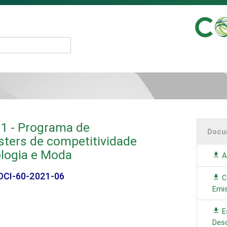
21 - Programa de
Docu
sters de competitividade
ologia e Moda
A
OCI-60-2021-06
Cr
Emis
E
Desc