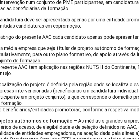
intervenção num conjunto de PME participantes, em candidatura
as as beneficiárias da formação.
candidatura deve ser apresentada apenas por uma entidade prom
mitidas candidaturas em copromoção.
 abrigo do presente AAC cada candidato apenas pode apresentar
 média empresa que seja titular de projeto autónomo de formaç
ulativamente, para outro plano formativo, de apoio através da 
njunto de formação.
resente AAC tem aplicação nas regiões NUTS II do Continente, N
ntejo.
ocalização do projeto é definida pela região onde se localiza o 
resas intervencionadas (beneficiárias em candidatura individua
ticipante em projeto conjunto), a que corresponde o domicílio pr
 formação.
 beneficiários/entidades promotoras, conforme a respetiva mod
ojetos autónomos de formação
– As médias e grandes empre
térios de acesso, de elegibilidade e de seleção definidos no AAC,
lidade de entidades empregadoras, na aceção dada pela alínea a)