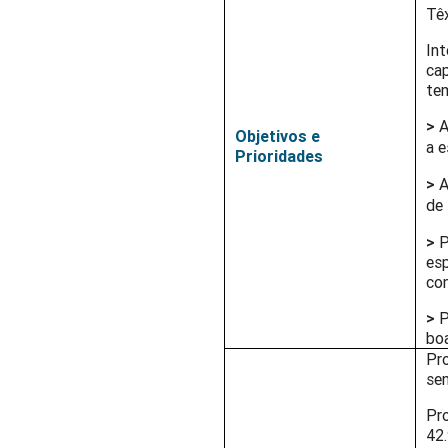
Têx
Int
ca
te
>
A
Objetivos e
a e
Prioridades
>
A
de
>
P
es
co
>
P
boa
Pr
sen
Pro
42