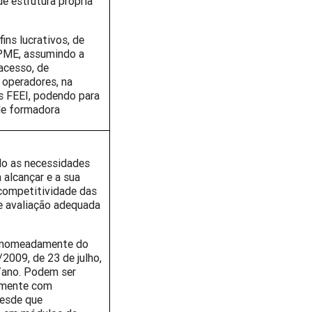
e estrutura própria
ins lucrativos, de
 PME, assumindo a
acesso, de
s operadores, na
os FEEI, podendo para
ade formadora
do as necessidades
 alcançar e a sua
 competitividade das
e avaliação adequada
, nomeadamente do
2009, de 23 de julho,
/ano. Podem ser
amente com
desde que