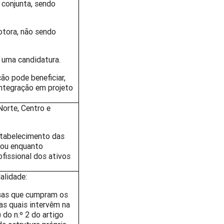
 conjunta, sendo
otora, não sendo
 uma candidatura.
ão pode beneficiar,
integração em projeto
orte, Centro e
estabelecimento das
l ou enquanto
ofissional dos ativos
alidade:
sas que cumpram os
 as quais intervêm na
 do n.º 2 do artigo