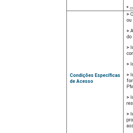
*
CI
>
O
ou
>
A
do 
>
I
con
>
I
>
I
Condições Específicas
for
de Acesso
PM
>
I
res
>
I
pro
as