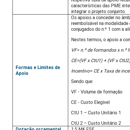
características das PME int
integrar o projeto conjunto.
Os apoios a conceder no âmb
reembolsável na modalidade 
conjugados do n.º 1 com a alí
Nestes termos, o apoio a con
VF= n.º de formandos x n.º 
CE=(VF x CtU1) + (VF x CtU2
Formas e Limites de
Incentivo= CE x Taxa de ince
Apoio
Sendo que:
VF - Volume de formação
CE - Custo Elegível
CtU 1 – Custo Unitário 1
CtU 2 – Custo Unitário 2
Dotação orçamental
1,5 M€ FSE