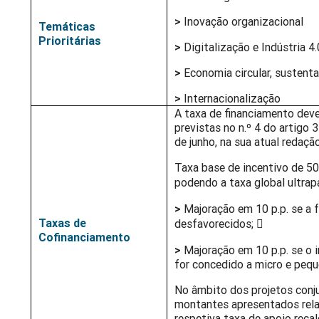
>
Inovação organizacional
Temáticas
Prioritárias
>
Digitalização e Indústria 4.
>
Economia circular, sustent
>
Internacionalização
A taxa de financiamento deve
previstas no n.º 4 do artigo
de junho, na sua atual redaçã
Taxa base de incentivo de 50
podendo a taxa global ultrap
>
Majoração em 10 p.p. se a 
Taxas de
desfavorecidos; 
Cofinanciamento
>
Majoração em 10 p.p. se o 
for concedido a micro e peq
No âmbito dos projetos conj
montantes apresentados rela
respetiva taxa de apoio rec